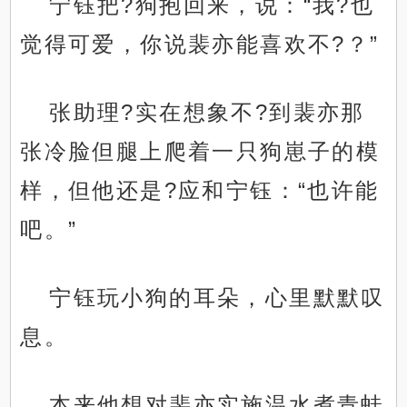
宁钰把?狗抱回来，说：“我?也
觉得可爱，你说裴亦能喜欢不?？”
张助理?实在想象不?到裴亦那
张冷脸但腿上爬着一只狗崽子的模
样，但他还是?应和宁钰：“也许能
吧。”
宁钰玩小狗的耳朵，心里默默叹
息。
本来他想对裴亦实施温水煮青蛙