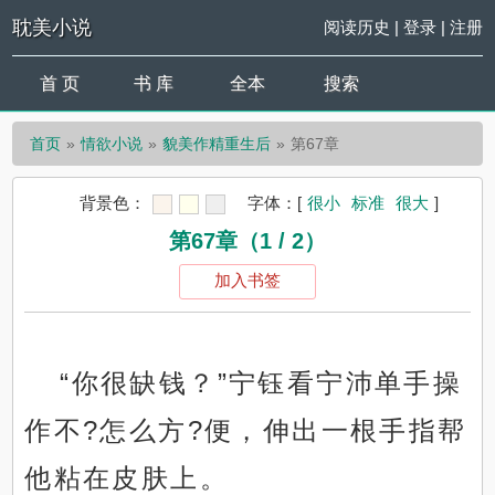
耽美小说
阅读历史
|
登录
|
注册
首 页
书 库
全本
搜索
首页
情欲小说
貌美作精重生后
第67章
背景色：
字体：
[
很小
标准
很大
]
第67章（1 / 2）
加入书签
“你很缺钱？”宁钰看宁沛单手操
作不?怎么方?便，伸出一根手指帮
他粘在皮肤上。