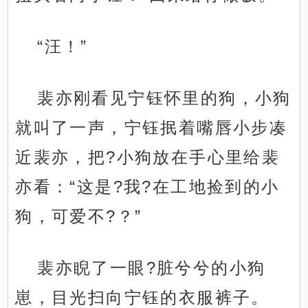
“汪！”
裴亦刚看见宁钰怀里的狗，小狗
就叫了一声，宁钰抿着嘴唇小步凑
近裴亦，把?小狗放在手心里给裴
亦看：“这是?我?在工地捡到的小
狗，可爱不?？”
裴亦睨了一眼?脏兮兮的小狗
崽，目光扫向宁钰的衣服裤子。