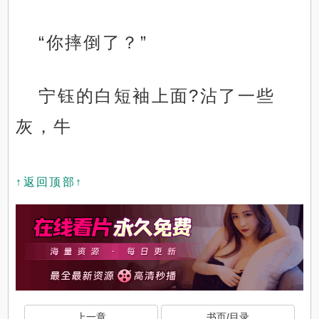
“你摔倒了？”
宁钰的白短袖上面?沾了一些
灰，牛
↑返回顶部↑
上一章
书页/目录