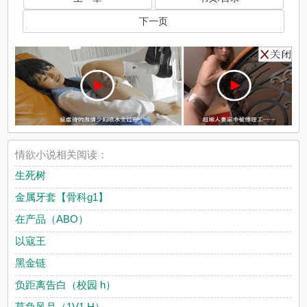
下一页
情欲小说相关阅读：
生死树
金属牙套【骨科g1】
在产品（ABO）
以寇王
黑金链
负距离告白（校园 h）
莫负风月（1V1 H）