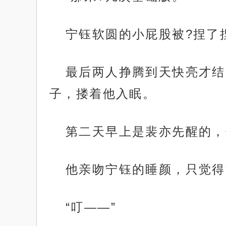
宁钰软圆的小屁股被?捏了
最后两人挣腾到天快亮才结
子，搂着他入眠。
第二天早上是裴亦先醒的，
他亲吻宁钰的睡颜，只觉得
“叮——”