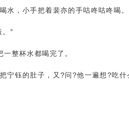
喝水，小手把着裴亦的手咕咚咕咚喝。
。”
把一整杯水都喝完了。
把宁钰的肚子，又?问?他一遍想?吃什