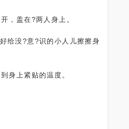
掀开，盖在?两人身上。
好给没?意?识的小人儿擦擦身
受到身上紧贴的温度。