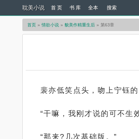
耽美小说
首 页
书 库
全本
搜索
首页
情欲小说
貌美作精重生后
第63章
裴亦低笑点头，吻上宁钰的
“干嘛，我刚才说的可不生
“那来?几次基础版。”