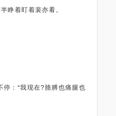
睛半睁着盯着裴亦看。
停：“我现在?胳膊也痛腿也