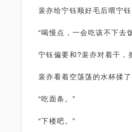
裴亦给宁钰顺好毛后喂宁钰
“喝慢点，一会吃该不下去饭
宁钰偏要和?裴亦对着干，
裴亦看着空荡荡的水杯揉了
“吃面条。”
“下楼吧。”