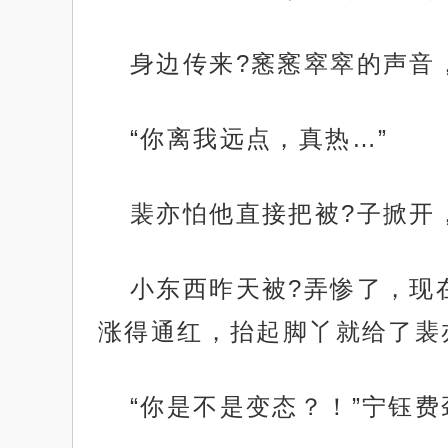
身边传来?窸窸窣窣的声音
“你离我远点，真热…”
裴亦怕他直接把被?子掀开
小东西昨天被?弄惨了，现
涨得通红，抬起脚丫就给了裴
“你是不是变态？！”宁钰