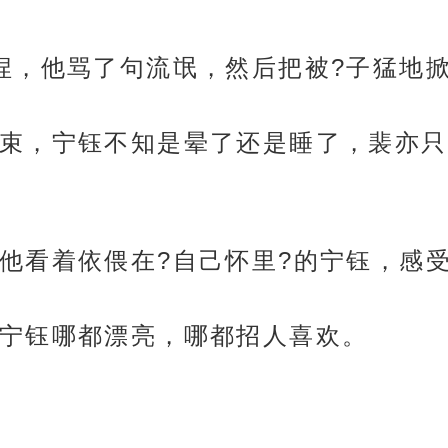
捏，他骂了句流氓，然后把被?子猛地
束，宁钰不知是晕了还是睡了，裴亦只
他看着依偎在?自己怀里?的宁钰，感
宁钰哪都漂亮，哪都招人喜欢。