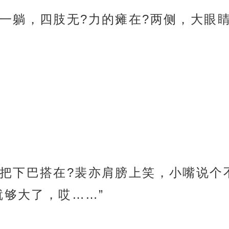
一躺，四肢无?力的瘫在?两侧，大眼
把下巴搭在?裴亦肩膀上笑，小嘴说个不
就够大了，哎……”