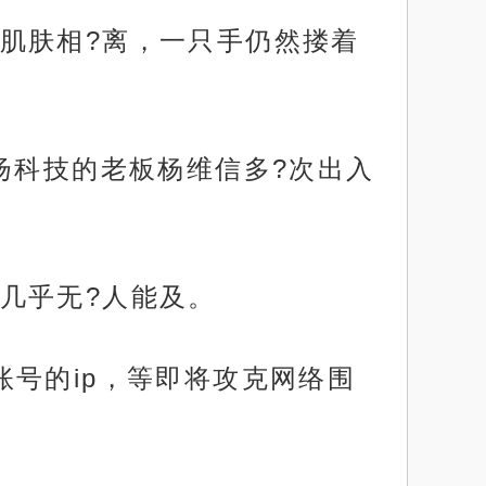
肌肤相?离，一只手仍然搂着
扬科技的老板杨维信多?次出入
几乎无?人能及。
号的ip，等即将攻克网络围