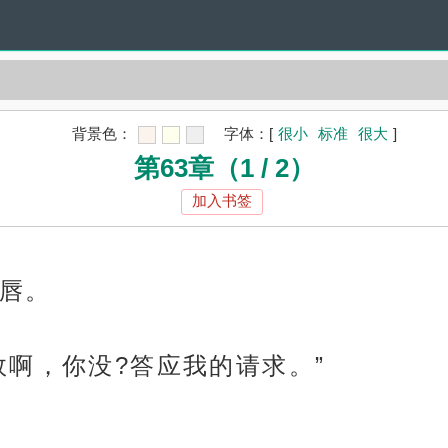
背景色：
字体：
[
很小
标准
很大
]
第63章（1 / 2）
加入书签
唇。
效啊，你没?答应我的请求。”