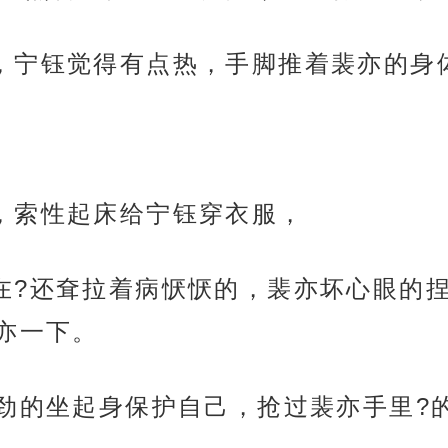
，宁钰觉得有点热，手脚推着裴亦的身
，索性起床给宁钰穿衣服，
在?还耷拉着病恹恹的，裴亦坏心眼的
亦一下。
费劲的坐起身保护自己，抢过裴亦手里?