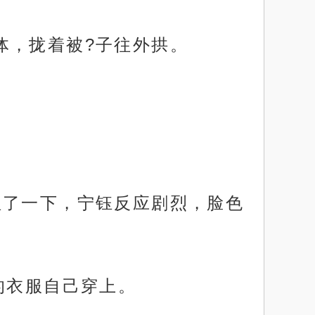
体，拢着被?子往外拱。
捏了一下，宁钰反应剧烈，脸色
的衣服自己穿上。