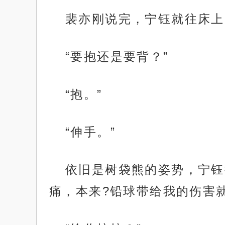
裴亦刚说完，宁钰就往床上
“要抱还是要背？”
“抱。”
“伸手。”
依旧是树袋熊的姿势，宁钰
痛，本来?铅球带给我的伤害