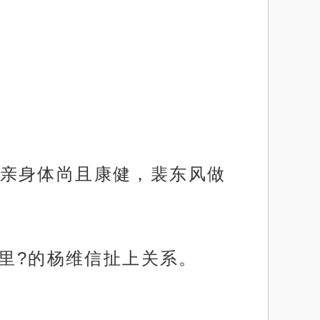
亲身体尚且康健，裴东风做
公里?的杨维信扯上关系。
。