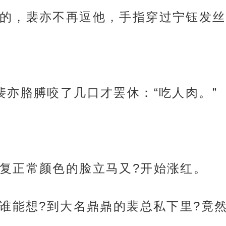
的，裴亦不再逗他，手指穿过宁钰发丝
裴亦胳膊咬了几口才罢休：“吃人肉。”
复正常颜色的脸立马又?开始涨红。
？谁能想?到大名鼎鼎的裴总私下里?竟然