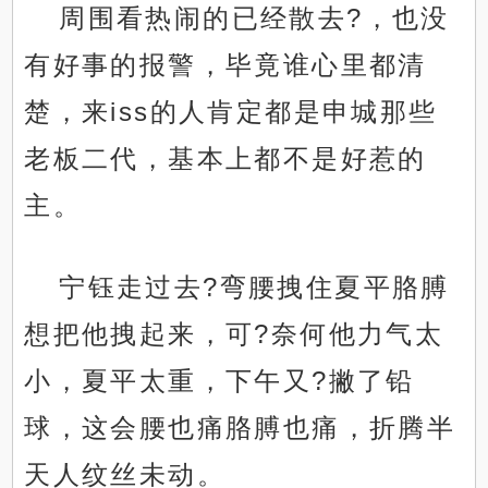
周围看热闹的已经散去?，也没
有好事的报警，毕竟谁心里都清
楚，来iss的人肯定都是申城那些
老板二代，基本上都不是好惹的
主。
宁钰走过去?弯腰拽住夏平胳膊
想把他拽起来，可?奈何他力气太
小，夏平太重，下午又?撇了铅
球，这会腰也痛胳膊也痛，折腾半
天人纹丝未动。