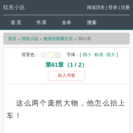
耽美小说
阅读历史
|
登录
|
注册
首 页
书 库
全本
搜索
首页
情欲小说
貌美作精重生后
第61章
背景色：
字体：
[
很小
标准
很大
]
第61章（1 / 2）
加入书签
这么两个庞然大物，他怎么抬上
车！