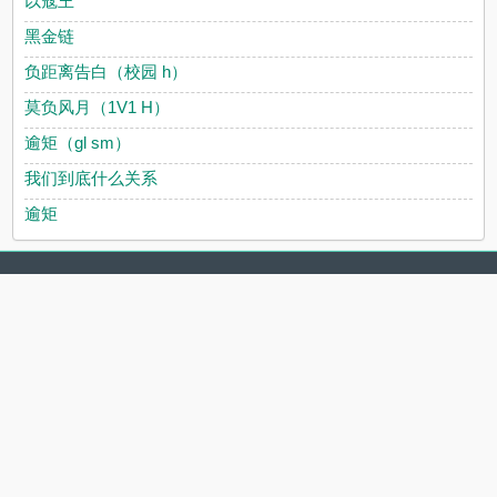
以寇王
黑金链
负距离告白（校园 h）
莫负风月（1V1 H）
逾矩（gl sm）
我们到底什么关系
逾矩