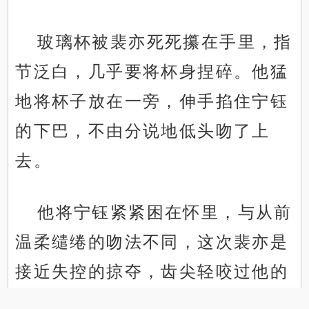
玻璃杯被裴亦死死攥在手里，指
节泛白，几乎要将杯身捏碎。他猛
地将杯子放在一旁，伸手掐住宁钰
的下巴，不由分说地低头吻了上
去。
他将宁钰紧紧困在怀里，与从前
温柔缱绻的吻法不同，这次裴亦是
接近失控的掠夺，齿尖轻咬过他的
.
.
下唇，力道又凶又狠。