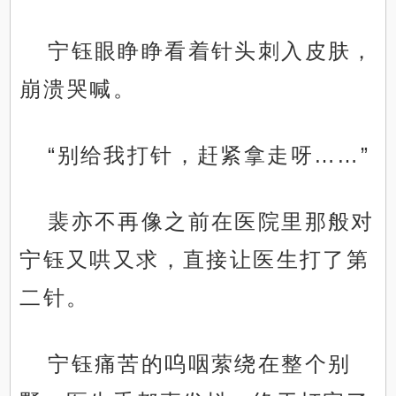
宁钰眼睁睁看着针头刺入皮肤，
崩溃哭喊。
“别给我打针，赶紧拿走呀……”
裴亦不再像之前在医院里那般对
宁钰又哄又求，直接让医生打了第
二针。
宁钰痛苦的呜咽萦绕在整个别