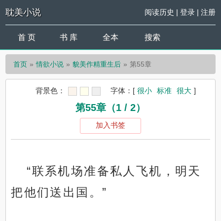
耽美小说
阅读历史
|
登录
|
注册
首 页
书 库
全本
搜索
首页
情欲小说
貌美作精重生后
第55章
背景色：
字体：
[
很小
标准
很大
]
第55章（1 / 2）
加入书签
“联系机场准备私人飞机，明天
把他们送出国。”