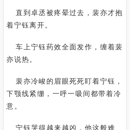
直到卓丞被疼晕过去，裴亦才抱
着宁钰离开。
车上宁钰药效全面发作，缠着裴
亦说热。
裴亦冷峻的眉眼死死盯着宁钰，
下颚线紧绷，一呼一吸间都带着冷
意。
宁钰哭得越来越凶，他这般难