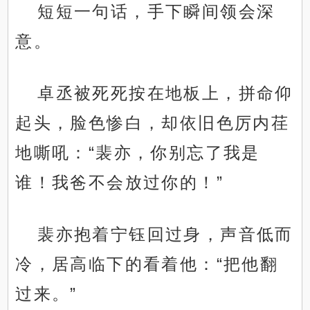
短短一句话，手下瞬间领会深
意。
卓丞被死死按在地板上，拼命仰
起头，脸色惨白，却依旧色厉内荏
地嘶吼：“裴亦，你别忘了我是
谁！我爸不会放过你的！”
裴亦抱着宁钰回过身，声音低而
冷，居高临下的看着他：“把他翻
过来。”