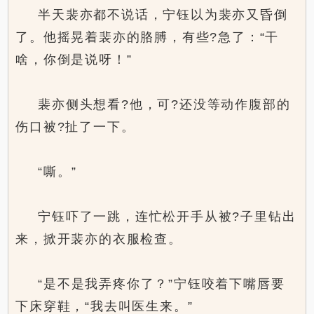
半天裴亦都不说话，宁钰以为裴亦又昏倒
了。他摇晃着裴亦的胳膊，有些?急了：“干
啥，你倒是说呀！”
裴亦侧头想看?他，可?还没等动作腹部的
伤口被?扯了一下。
“嘶。”
宁钰吓了一跳，连忙松开手从被?子里钻出
来，掀开裴亦的衣服检查。
“是不是我弄疼你了？”宁钰咬着下嘴唇要
下床穿鞋，“我去叫医生来。”