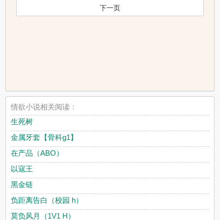
下一页
情欲小说相关阅读：
生死树
金属牙套【骨科g1】
在产品（ABO）
以寇王
黑金链
负距离告白（校园 h）
莫负风月（1V1 H）