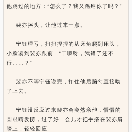
他踢过的地方：“怎么了？我又踢疼你了吗？”
裴亦摇头，让他过来一点。
宁钰理亏，扭扭捏捏的从床角爬到床头，
小脸凑到裴亦跟前：“干嘛呀，我错了还不
行……？”
裴亦不等宁钰说完，扣住他后脑勺直接吻
了上去。
宁钰没反应过来裴亦会突然亲他，懵懵的
圆眼睛发愣，过了好一会儿才把手搭在裴亦肩
膀上，轻轻回应。