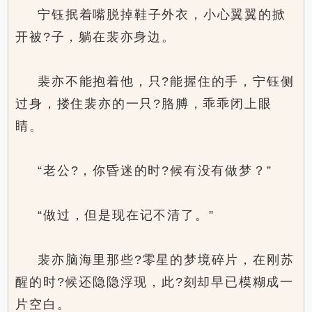
宁钰抿着嘴脱掉鞋子外衣，小心翼翼的掀
开被?子，躺在裴亦身边。
裴亦不能抱着他，只?能握住的手，宁钰侧
过身，搂住裴亦的一只?胳膊，乖乖闭上眼
睛。
“老公?，你昏迷的时?候有没有做梦？”
“做过，但是现在记不清了。”
裴亦脑海里那些?零星的梦境碎片，在刚苏
醒的时?候还隐隐浮现，此?刻却早已模糊成一
片空白。