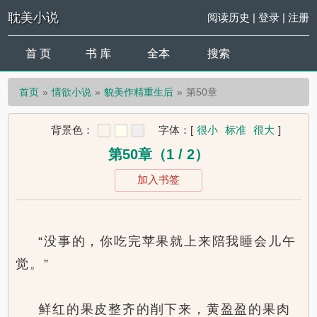
耽美小说
阅读历史
|
登录
|
注册
首 页
书 库
全本
搜索
首页
情欲小说
貌美作精重生后
第50章
背景色：
字体：
[
很小
标准
很大
]
第50章（1 / 2）
加入书签
“没事的，你吃完苹果就上来陪我睡会儿午
觉。”
鲜红的果皮整齐的削下来，黄盈盈的果肉