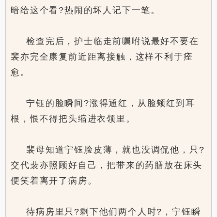
暗给这个看?热闹的坏人记下一笔。
检查完后，护士临走前嘱咐说最好不要在
裴亦完全康复前近距离接触，这样不利于痊
愈。
宁钰的脸瞬间?涨得通红，从脸颊红到耳
根，恨不得把头缩进衣领里。
裴母知道宁钰脸皮薄，就也没调侃他，只?
交代裴亦照顾好自己，把带来的药膳放在床头
便笑着离开了病房。
待病房里只?剩下他们两个人时?，宁钰瞬