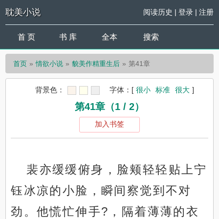
耽美小说
阅读历史
|
登录
|
注册
首 页
书 库
全本
搜索
首页
情欲小说
貌美作精重生后
第41章
背景色：
字体：
[
很小
标准
很大
]
第41章（1 / 2）
加入书签
裴亦缓缓俯身，脸颊轻轻贴上宁
钰冰凉的小脸，瞬间察觉到不对
劲。他慌忙伸手?，隔着薄薄的衣