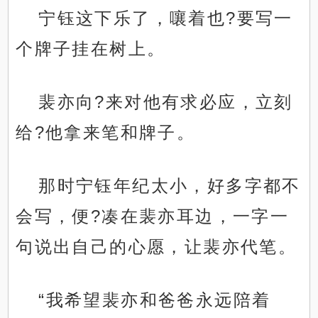
宁钰这下乐了，嚷着也?要写一
个牌子挂在树上。
裴亦向?来对他有求必应，立刻
给?他拿来笔和牌子。
那时宁钰年纪太小，好多字都不
会写，便?凑在裴亦耳边，一字一
句说出自己的心愿，让裴亦代笔。
“我希望裴亦和爸爸永远陪着