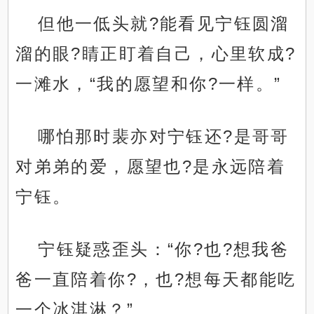
但他一低头就?能看见宁钰圆溜
溜的眼?睛正盯着自己，心里软成?
一滩水，“我的愿望和你?一样。”
哪怕那时裴亦对宁钰还?是哥哥
对弟弟的爱，愿望也?是永远陪着
宁钰。
宁钰疑惑歪头：“你?也?想我爸
爸一直陪着你?，也?想每天都能吃
一个冰淇淋？”