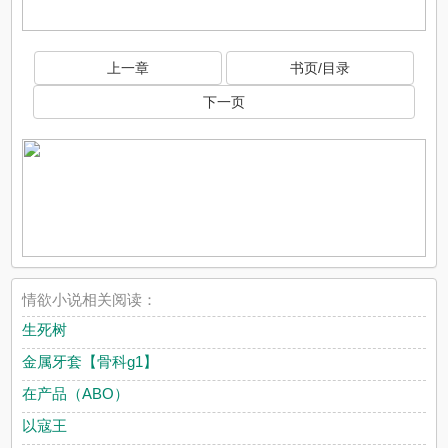
上一章
书页/目录
下一页
情欲小说相关阅读：
生死树
金属牙套【骨科g1】
在产品（ABO）
以寇王