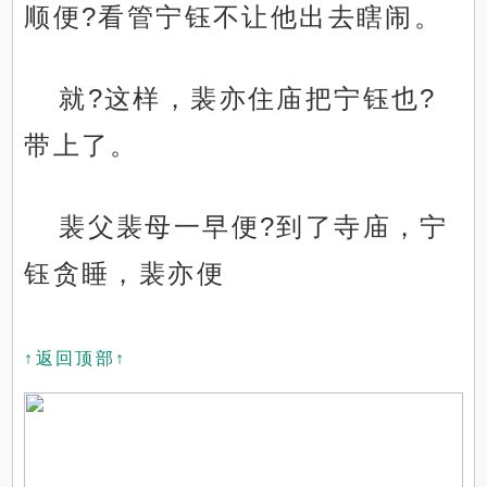
顺便?看管宁钰不让他出去瞎闹。
就?这样，裴亦住庙把宁钰也?
带上了。
裴父裴母一早便?到了寺庙，宁
钰贪睡，裴亦便
↑返回顶部↑