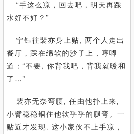
“手这么凉，回去吧，明天再踩
水好不好？”
宁钰往裴亦身上贴, 两个人走出
餐厅，踩在绵软的沙子上，哼唧
道：“不要, 你背我吧，背我就暖和
了…”
裴亦无奈弯腰, 任由他扑上来,
小臂稳稳锢住他软乎乎的腿弯。一
贴近才发现, 这小家伙不止手凉，