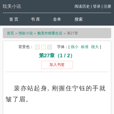
耽美小说
阅读历史
|
登录
|
注册
首 页
书 库
全本
搜索
首页
情欲小说
貌美作精重生后
第27章
背景色：
字体：
[
很小
标准
很大
]
第27章（1 / 2）
加入书签
裴亦站起身, 刚握住宁钰的手就
皱了眉。