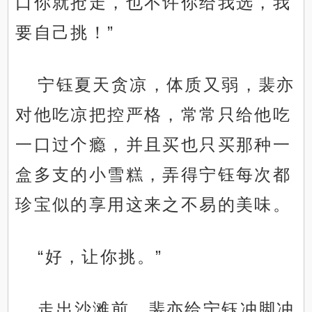
口你就抢走，也不许你给我选，我
要自己挑！”
宁钰夏天贪凉，体质又弱，裴亦
对他吃凉把控严格，常常只给他吃
一口过个瘾，并且买也只买那种一
盒多支的小雪糕，弄得宁钰每次都
珍宝似的享用这来之不易的美味。
“好，让你挑。”
走出沙滩前，裴亦给宁钰冲脚冲