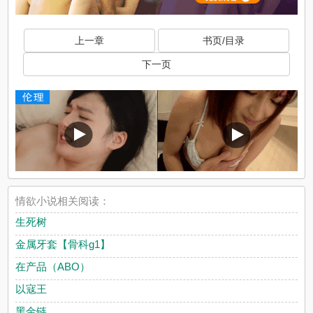
上一章
书页/目录
下一页
情欲小说相关阅读：
生死树
金属牙套【骨科g1】
在产品（ABO）
以寇王
黑金链