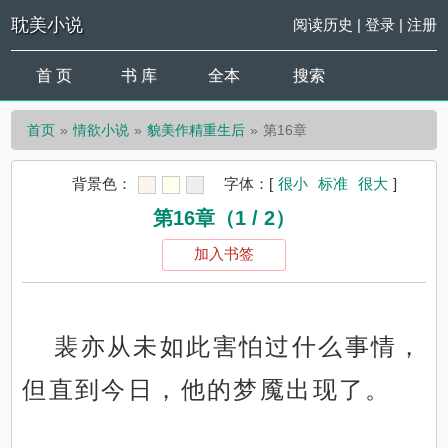
耽美小说
阅读历史
|
登录
|
注册
首 页
书 库
全本
搜索
首页
情欲小说
貌美作精重生后
第16章
背景色：
字体：
[
很小
标准
很大
]
第16章（1 / 2）
加入书签
裴亦从未如此害怕过什么事情，
但直到今日，他的梦魇出现了。