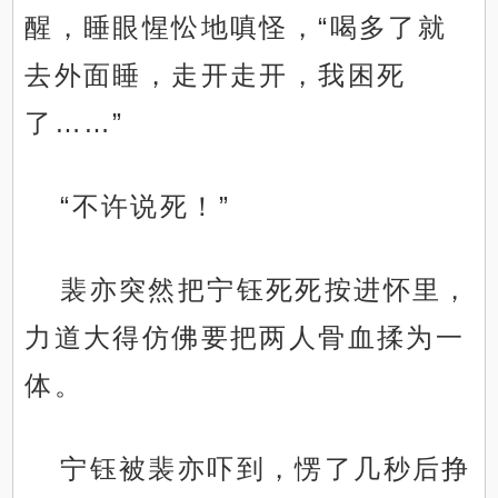
醒，睡眼惺忪地嗔怪，“喝多了就
去外面睡，走开走开，我困死
了……”
“不许说死！”
裴亦突然把宁钰死死按进怀里，
力道大得仿佛要把两人骨血揉为一
体。
宁钰被裴亦吓到，愣了几秒后挣