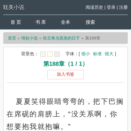
耽美小说
阅读历史
|
登录
|
注册
首 页
书 库
全本
搜索
首页
情欲小说
给主角当崽崽的日子
第188章
背景色：
字体：
[
很小
标准
很大
]
第188章（1 / 1）
加入书签
夏夏笑得眼睛弯弯的，把下巴搁
在席砚的肩膀上，“没关系啊，你
想要抱我就抱嘛。”