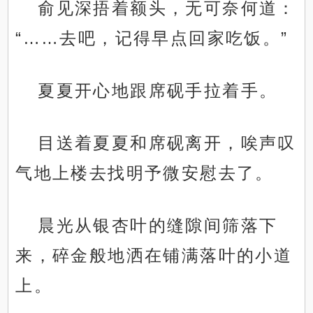
俞见深捂着额头，无可奈何道：
“……去吧，记得早点回家吃饭。”
夏夏开心地跟席砚手拉着手。
目送着夏夏和席砚离开，唉声叹
气地上楼去找明予微安慰去了。
晨光从银杏叶的缝隙间筛落下
来，碎金般地洒在铺满落叶的小道
上。