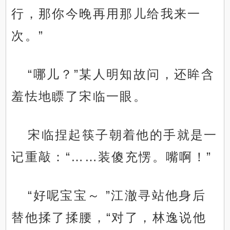
行，那你今晚再用那儿给我来一
次。”
“哪儿？”某人明知故问，还眸含
羞怯地瞟了宋临一眼。
宋临捏起筷子朝着他的手就是一
记重敲：“……装傻充愣。嘴啊！”
“好呢宝宝～ ”江澈寻站他身后
替他揉了揉腰，“对了，林逸说他