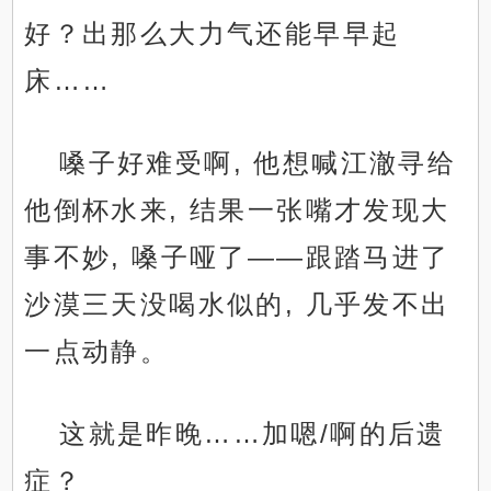
好？出那么大力气还能早早起
床……
嗓子好难受啊, 他想喊江澈寻给
他倒杯水来, 结果一张嘴才发现大
事不妙, 嗓子哑了——跟踏马进了
沙漠三天没喝水似的, 几乎发不出
一点动静。
这就是昨晚……加嗯/啊的后遗
症？