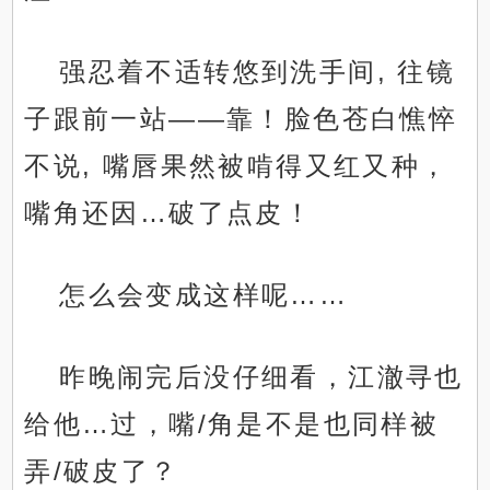
强忍着不适转悠到洗手间, 往镜
子跟前一站——靠！脸色苍白憔悴
不说, 嘴唇果然被啃得又红又种，
嘴角还因…破了点皮！
怎么会变成这样呢……
昨晚闹完后没仔细看，江澈寻也
给他…过，嘴/角是不是也同样被
弄/破皮了？