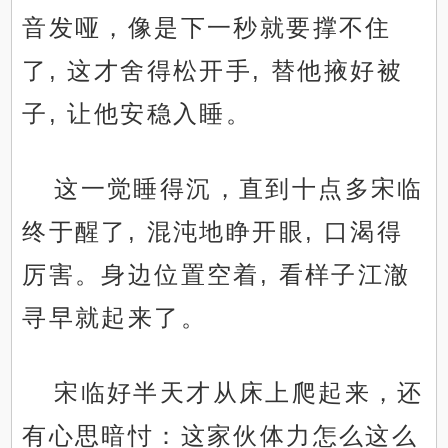
音发哑，像是下一秒就要撑不住
了, 这才舍得松开手, 替他掖好被
子, 让他安稳入睡。
这一觉睡得沉，直到十点多宋临
终于醒了, 混沌地睁开眼, 口渴得
厉害。身边位置空着, 看样子江澈
寻早就起来了。
宋临好半天才从床上爬起来，还
有心思暗忖：这家伙体力怎么这么