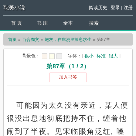
耽美小说
阅读历史
|
登录
|
注册
首 页
书 库
全本
搜索
首页
百合肉文
炮灰，在腐漫里揣崽求生
第87章
背景色：
字体：
[
很小
标准
很大
]
第87章（1 / 2）
加入书签
可能因为太久没有亲近，某人便
很没出息地彻底把持不住，缠着他
闹到了半夜。见宋临眼角泛红, 嗓