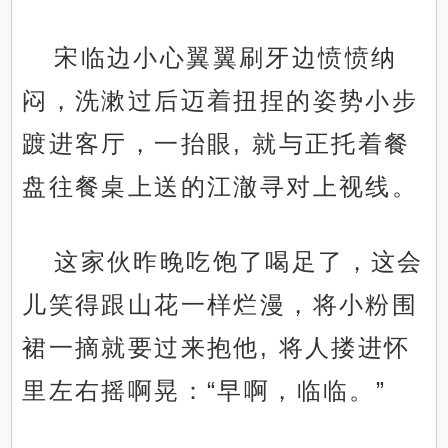
宋临边小心翼翼刷牙边愤愤纳
闷，洗漱过后迈着扭捏的姿势小步
踱进客厅，一抬眼, 就与正托着餐
盘往餐桌上送的江澈寻对上视线。
这家伙昨晚吃饱了喝足了，这会
儿笑得跟山花一样烂漫，将小粉围
裙一摘就要过来抱他, 将人搂进怀
里左右摇啊晃：“早啊，临临。”