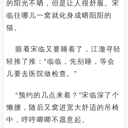
的阳光不晒，但是让人很舒服。宋
临往哪儿一窝就化身成晒阳阳的
猫。
眼看宋临又要睡着了，江澈寻轻
轻推了推：“临临，先别睡，等会
儿要去医院做检查。”
“预约的几点来着？”宋临深了个
懒腰，随后又窝进宽大舒适的吊椅
中，哼哼唧唧不愿意起。