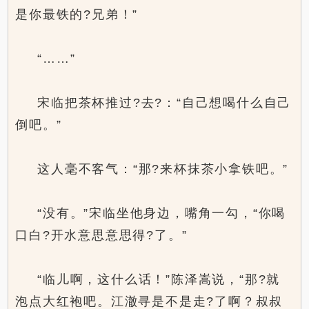
是你最铁的?兄弟！”
“……”
宋临把茶杯推过?去?：“自己想喝什么自己
倒吧。”
这人毫不客气：“那?来杯抹茶小拿铁吧。”
“没有。”宋临坐他身边，嘴角一勾，“你喝
口白?开水意思意思得?了。”
“临儿啊，这什么话！”陈泽嵩说，“那?就
泡点大红袍吧。江澈寻是不是走?了啊？叔叔