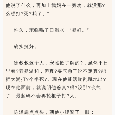
他说了什么，再加上我妈在一旁劝，就没那?
么想打?死?我了。”
许久，宋临喝了口温水：“挺好。”
确实挺好。
徐叔叔这个人，宋临挺了解的?，虽然平日
里看?着挺温和，但真?要气急了说不定真?能
把大嵩打?个半死?。现在他能活蹦乱跳地出?
现在他面前，就说明他爸真?得?没那?么气
了，最起码不会再抡棍子打?人。
陈泽嵩点点头，朝他小腹瞥了一眼：