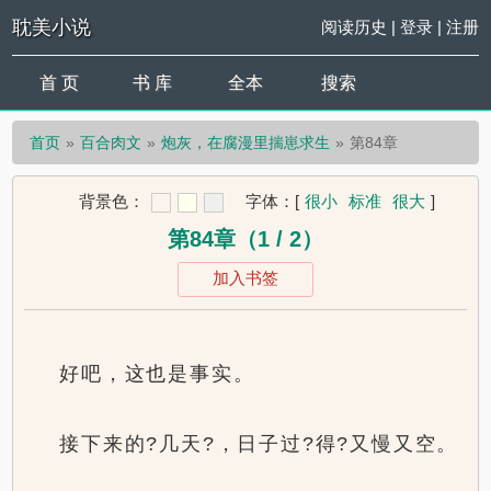
耽美小说
阅读历史
|
登录
|
注册
首 页
书 库
全本
搜索
首页
百合肉文
炮灰，在腐漫里揣崽求生
第84章
背景色：
字体：
[
很小
标准
很大
]
第84章（1 / 2）
加入书签
好吧，这也是事实。
接下来的?几天?，日子过?得?又慢又空。