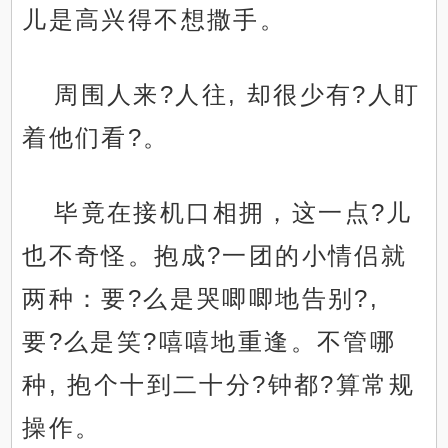
儿是高兴得不想撒手。
周围人来?人往, 却很少有?人盯
着他们看?。
毕竟在接机口相拥，这一点?儿
也不奇怪。抱成?一团的小情侣就
两种：要?么是哭唧唧地告别?,
要?么是笑?嘻嘻地重逢。不管哪
种, 抱个十到二十分?钟都?算常规
操作。