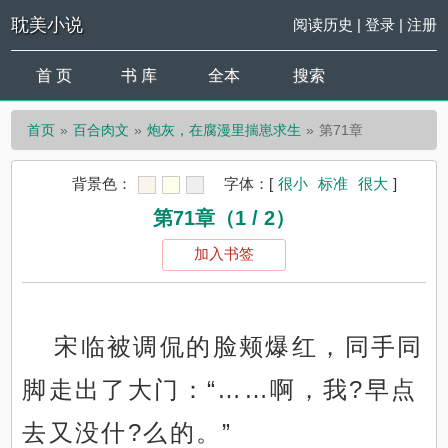
耽美小说
阅读历史
|
登录
|
注册
首 页
书 库
全本
搜索
首页
百合肉文
炮灰，在腐漫里揣崽求生
第71章
背景色：
字体：
[
很小
标准
很大
]
第71章（1 / 2）
加入书签
宋临被调侃的脸颊爆红，同手同
脚走出了大门：“……啊，我?早点
去又没什?么的。”