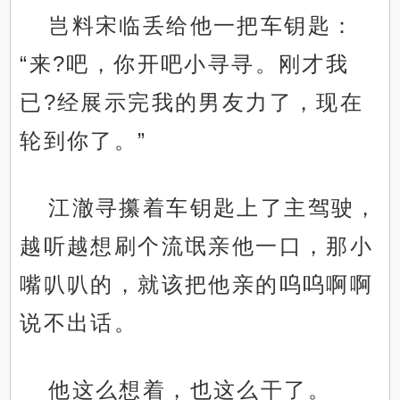
岂料宋临丢给他一把车钥匙：
“来?吧，你开吧小寻寻。刚才我
已?经展示完我的男友力了，现在
轮到你了。”
江澈寻攥着车钥匙上了主驾驶，
越听越想刷个流氓亲他一口，那小
嘴叭叭的，就该把他亲的呜呜啊啊
说不出话。
他这么想着，也这么干了。