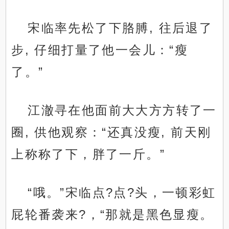
宋临率先松了下胳膊, 往后退了
步, 仔细打量了他一会儿：“瘦
了。”
江澈寻在他面前大大方方转了一
圈, 供他观察：“还真没瘦, 前天刚
上称称了下，胖了一斤。”
“哦。”宋临点?点?头，一顿彩虹
屁轮番袭来?，“那就是黑色显瘦。