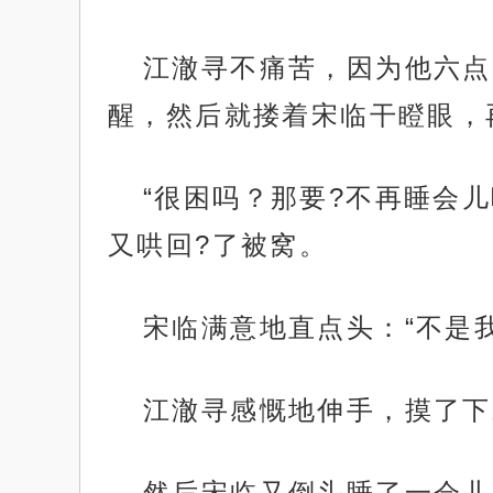
江澈寻不痛苦，因为他六点
醒，然后就搂着宋临干瞪眼，
“很困吗？那要?不再睡会
又哄回?了被窝。
宋临满意地直点头：“不是
江澈寻感慨地伸手，摸了下
然后宋临又倒头睡了一会儿