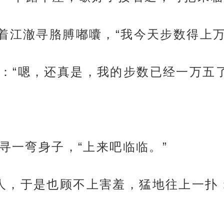
挽着江澈寻胳膊嘟囔，“我今天步数得上
：“嗯，还真是，我的步数已经一万五
澈寻一弯身子，“上来吧临临。”
人，于是也顾不上害羞，猛地往上一扑：