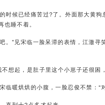
的时候已经痛苦过?了。外面那大黄狗
再也睡不着。
儿吧。”见宋临一脸呆滞的表情，江澈寻
我不想起，是肚子里这个小崽子还很困，
宋临暖烘烘的小腹，一脸忍俊不禁：“
，直到十?点多才起来。