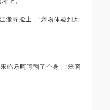
嘴堵上。
在江澈寻脸上，“亲吻体验到此
”宋临乐呵呵翻了个身，“笨啊