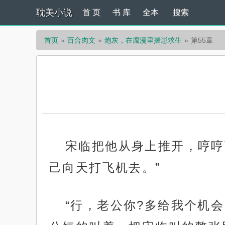
耽美小说
首 页
书 库
全本
搜索
首页
百合肉文
炮灰，在腐漫里揣崽求生
第55章
宋临把他从身上推开，哼哼
己向天打飞机去。”
“行，老公你?多给我个机