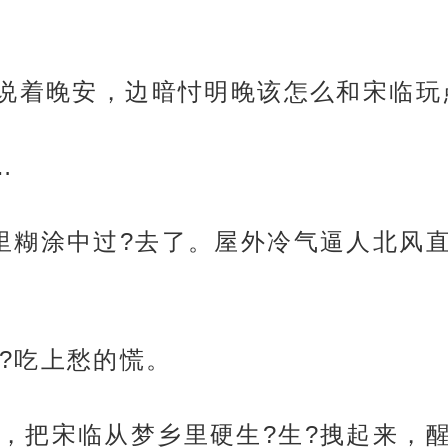
巴说着晚安，边暗忖明晚该怎么和宋临玩
…
里糊涂中过?去了。屋外冷气逼人北风
?吃上愁的慌。
，把宋临从梦乡里硬生?生?拽起来，醒