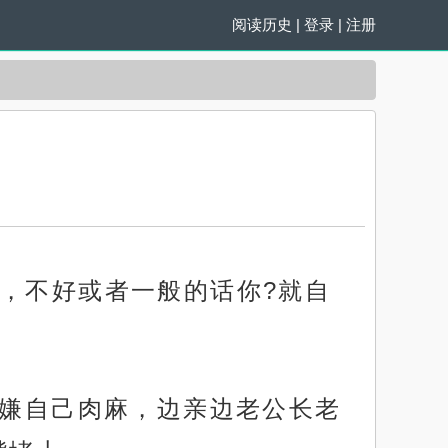
阅读历史
|
登录
|
注册
，不好或者一般的话你?就自
不嫌自己肉麻，边亲边老公长老