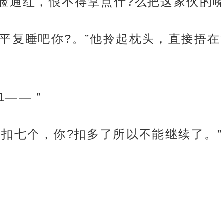
脸通红，恨不得拿点什?么把这家伙的
复平复睡吧你?。”他拎起枕头，直接捂
1—— ”
?扣七个，你?扣多了所以不能继续了。