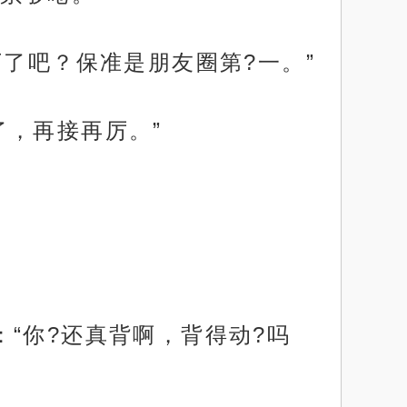
万了吧？保准是朋友圈第?一。”
了，再接再厉。”
“你?还真背啊，背得动?吗