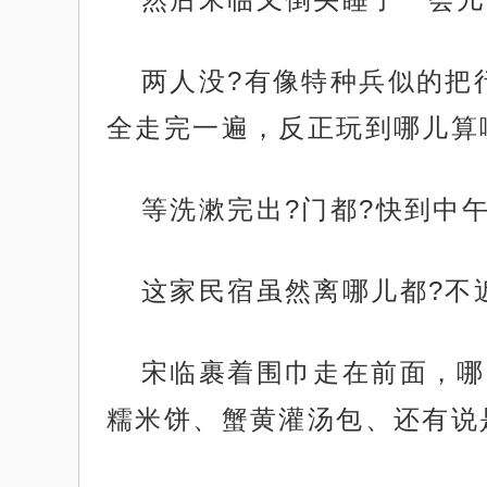
两人没?有像特种兵似的把
全走完一遍，反正玩到哪儿算
等洗漱完出?门都?快到中
这家民宿虽然离哪儿都?不
宋临裹着围巾走在前面，哪
糯米饼、蟹黄灌汤包、还有说