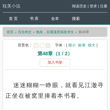
耽美小说
阅读历史
|
登录
|
注册
首 页
书 库
全本
搜索
首页
百合肉文
炮灰，在腐漫里揣崽求生
第48章
背景色：
字体：
[
很小
标准
很大
]
第48章（1 / 2）
加入书签
迷迷糊糊一睁眼，就看见江澈寻
正坐在被窝里捧着本书看。