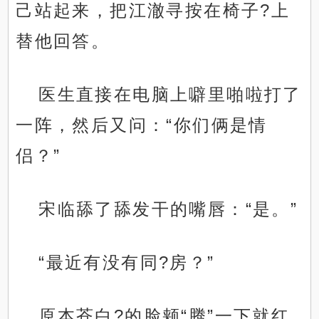
己站起来，把江澈寻按在椅子?上
替他回答。
医生直接在电脑上噼里啪啦打了
一阵，然后又问：“你们俩是情
侣？”
宋临舔了舔发干的嘴唇：“是。”
“最近有没有同?房？”
原本苍白?的脸颊“腾”一下就红