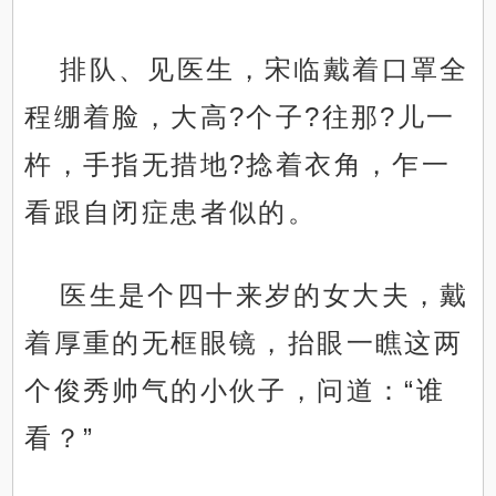
排队、见医生，宋临戴着口罩全
程绷着脸，大高?个子?往那?儿一
杵，手指无措地?捻着衣角，乍一
看跟自闭症患者似的。
医生是个四十来岁的女大夫，戴
着厚重的无框眼镜，抬眼一瞧这两
个俊秀帅气的小伙子，问道：“谁
看？”