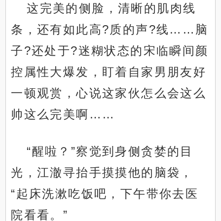
这完美的侧脸，清晰的肌肉线
条，还有如此高?质的声?线……脑
子?还处于?迷糊状态的宋临瞬间颜
控属性大爆发，盯着自家男朋友好
一顿观赏，心说这家伙怎么会这么
帅这么完美啊……
“醒啦？”察觉到身侧贪婪的目
光，江澈寻抬手摸摸他的脑袋，
“起床洗漱吃饭吧，下午带你去医
院看看。”