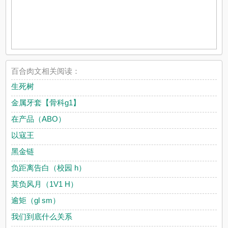
百合肉文相关阅读：
生死树
金属牙套【骨科g1】
在产品（ABO）
以寇王
黑金链
负距离告白（校园 h）
莫负风月（1V1 H）
逾矩（gl sm）
我们到底什么关系