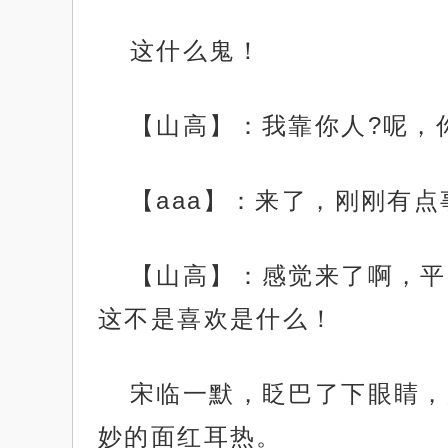
这什么鬼！
【山高】：我靠你人?呢，
【aaa】：来了，刚刚有
【山高】：感觉来了啊，平
这不是喜欢是什么！
宋临一默，眨巴了下眼睛，
妙的面红耳热。