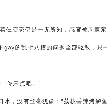
着仨变态仍是一无所知，感官被周遭萦
y不gay的乱七八糟的问题全部驱散，
：“你来点吧。”
口水，没有丝毫犹豫：“荔枝香辣烤鲈鱼