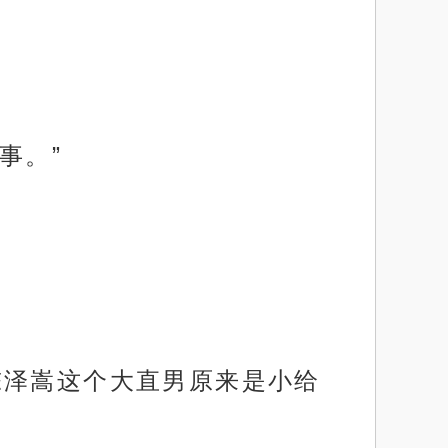
事。”
陈泽嵩这个大直男原来是小给