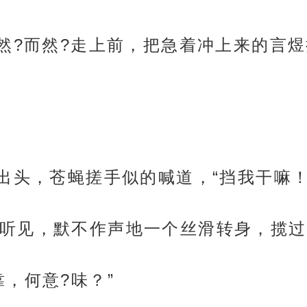
自然?而然?走上前，把急着冲上来的言
“
探出头，苍蝇搓手似的喊道，“挡我干嘛
听见，默不作声地一个丝滑转身，揽过
，何意?味？”