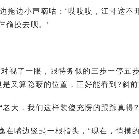
边拖边小声嘀咕：“哎哎哎，江哥这不
仨偷摸去呗。”
相对视了一眼，跟特务似的三步一停五
但是又算隐蔽的位置，正好能看到?斜前
“老大，我们这样装傻充愣的跟踪真得?
林逸在嘴边竖起一根指头，“现在，悄摸