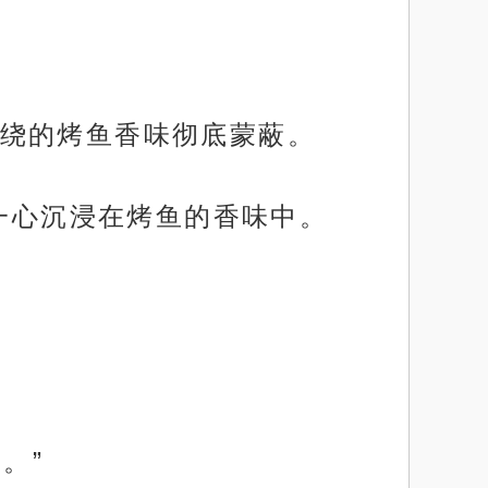
绕的烤鱼香味彻底蒙蔽。
只一心沉浸在烤鱼的香味中。
。”