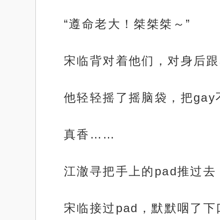
“遵命老大！桀桀桀～”
宋临背对着他们，对身后跟
他轻轻摇了摇脑袋，把ga
真香……
江澈寻把手上的pad推过去
宋临接过pad，默默咽了下