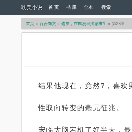
耽美小说
首 页
书 库
全本
搜索
首页
百合肉文
炮灰，在腐漫里揣崽求生
第28章
结果他现在，竟然?，喜欢
性取向转变的毫无征兆。
宋临大脑宕机了好半天，最