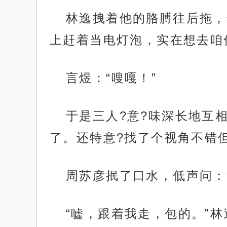
林逸拽着他的胳膊往后拖，
上赶着当电灯泡，实在想去咱
言煜：“嗖嘎！”
于是三人?意?味深长地互
了。还特意?找了个视角不错
周苏彦抿了口水，低声问：
“嘘，跟着我走，包的。”