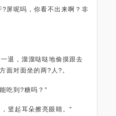
开?屏呢吗，你看不出来啊？非
步一退，溜溜哒哒地偷摸跟去
方面对面坐的两?人?。
能吃到?糖吗？”
的，竖起耳朵擦亮眼睛。”