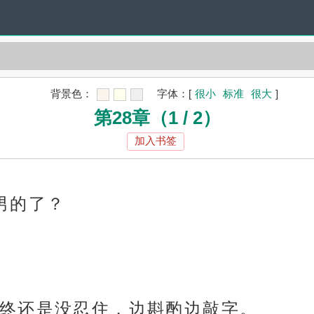
背景色：
字体：
[
很小
标准
很大
]
第28章（1 / 2）
加入书签
男的了？
终还是没忍住，边斟酌边敲字。