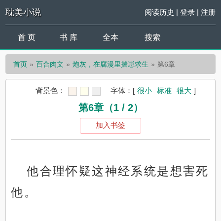
耽美小说
阅读历史
|
登录
|
注册
首 页
书 库
全本
搜索
首页
百合肉文
炮灰，在腐漫里揣崽求生
第6章
背景色：
字体：
[
很小
标准
很大
]
第6章（1 / 2）
加入书签
他合理怀疑这神经系统是想害死
他。