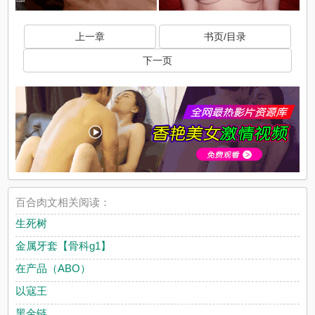
上一章
书页/目录
下一页
百合肉文相关阅读：
生死树
金属牙套【骨科g1】
在产品（ABO）
以寇王
黑金链