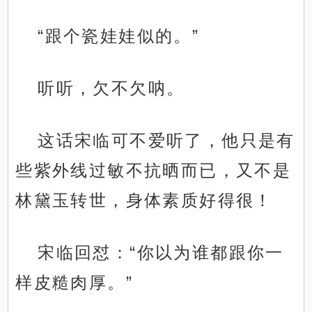
“跟个瓷娃娃似的。”
听听，欠不欠呐。
这话宋临可不爱听了，他只是有
些紫外线过敏不抗晒而已，又不是
林黛玉转世，身体素质好得很！
宋临回怼：“你以为谁都跟你一
样皮糙肉厚。”