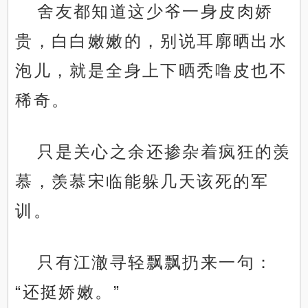
舍友都知道这少爷一身皮肉娇
贵，白白嫩嫩的，别说耳廓晒出水
泡儿，就是全身上下晒秃噜皮也不
稀奇。
只是关心之余还掺杂着疯狂的羡
慕，羡慕宋临能躲几天该死的军
训。
只有江澈寻轻飘飘扔来一句：
“还挺娇嫩。”