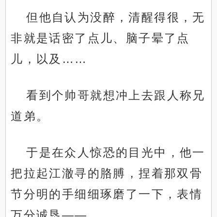
但他自认为没醉，清醒得很，无
非就是话密了点儿、脑子晕了点
儿，以及……
看到个帅哥就想冲上去跟人称兄
道弟。
于是在众人惊恐的目光中，他一
把拉起江澈寻的胳膊，捏着那双骨
节分明的手细细琢磨了一下，表情
万分诚恳——