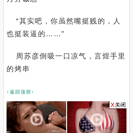
“其实吧，你虽然嘴挺贱的，人
也挺装逼的……”
周苏彦倒吸一口凉气，言煜手里
的烤串
↑返回顶部↑