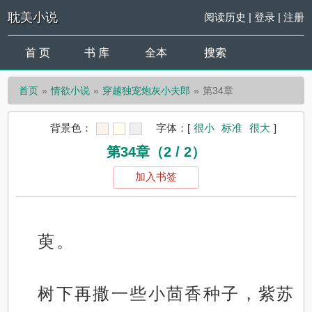
耽美小说
阅读历史
|
登录
|
注册
首 页
书 库
全本
搜索
首页
情欲小说
穿越独宠炮灰小夫郎
第34章
背景色：
字体：
[
很小
标准
很大
]
第34章（2 / 2）
加入书签
萸。
树下再撒一些小茴香种子，紫苏