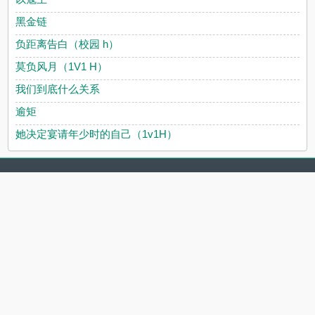
黑金链
负距离告白（校园 h）
莫负风月（1V1 H）
我们到底什么关系
逾矩
她决定宴请年少时的自己（1v1H）