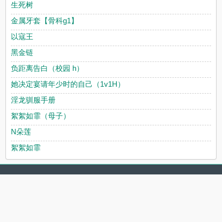
生死树
金属牙套【骨科g1】
以寇王
黑金链
负距离告白（校园 h）
她决定宴请年少时的自己（1v1H）
淫龙驯服手册
絮絮如霏（母子）
N朵莲
絮絮如霏