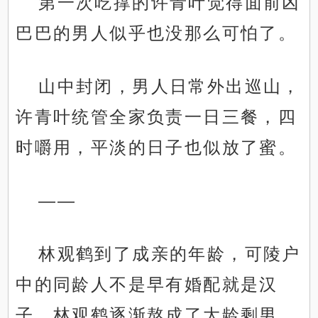
第一次吃撑的许青叶觉得面前凶
巴巴的男人似乎也没那么可怕了。
山中封闭，男人日常外出巡山，
许青叶统管全家负责一日三餐，四
时嚼用，平淡的日子也似放了蜜。
——
林观鹤到了成亲的年龄，可陵户
中的同龄人不是早有婚配就是汉
子，林观鹤逐渐熬成了大龄剩男。