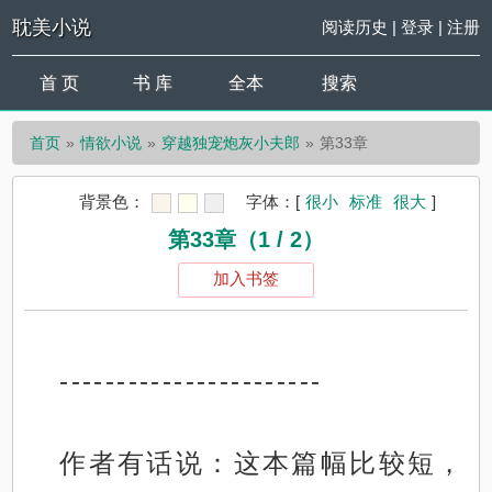
耽美小说
阅读历史
|
登录
|
注册
首 页
书 库
全本
搜索
首页
情欲小说
穿越独宠炮灰小夫郎
第33章
背景色：
字体：
[
很小
标准
很大
]
第33章（1 / 2）
加入书签
-----------------------
作者有话说：这本篇幅比较短，