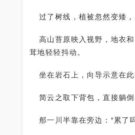
过了树线，植被忽然变矮，
高山苔原映入视野，地衣和
茸地轻轻抖动。
坐在岩石上，向导示意在此
简云之取下背包，直接躺倒
郍一川半靠在旁边：“累了吗