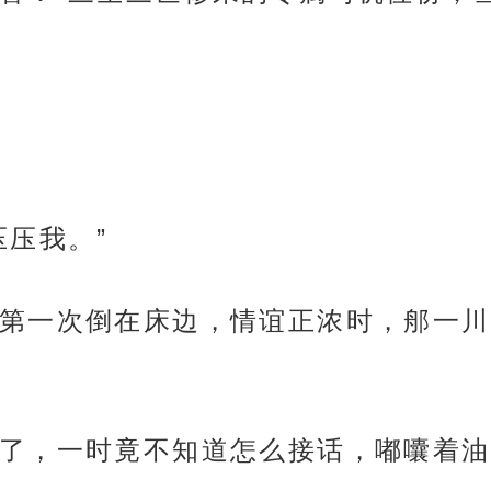
压压我。”
第一次倒在床边，情谊正浓时，郍一川
了，一时竟不知道怎么接话，嘟囔着油