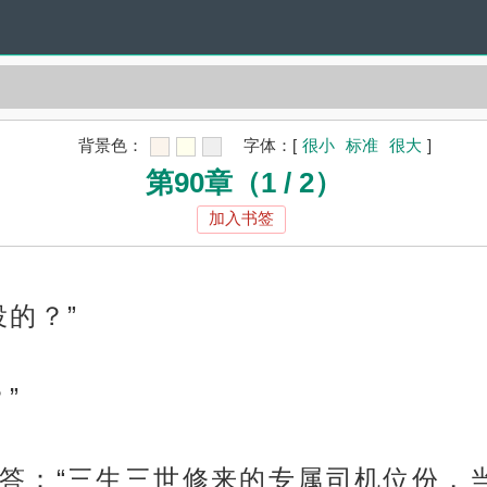
背景色：
字体：
[
很小
标准
很大
]
第90章（1 / 2）
加入书签
的？”
”
答：“三生三世修来的专属司机位份，当