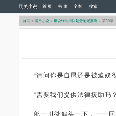
耽美小说
首 页
书 库
全本
搜索
首页
情欲小说
谁说强制组队是分配老婆啊
第90章
“请问你是自愿还是被迫奴役
“需要我们提供法律援助吗？
郍一川微偏头一下，一一回