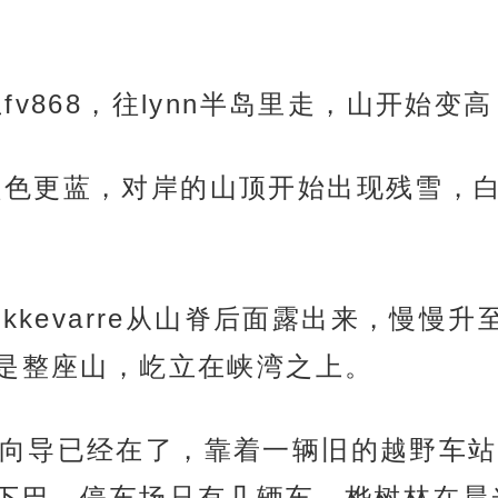
后转上fv868，往lynn半岛里走，山开
更深，颜色更蓝，对岸的山顶开始出现残雪
ekkevarre从山脊后面露出来，慢慢
是整座山，屹立在峡湾之上。
向导已经在了，靠着一辆旧的越野车站
下巴。停车场只有几辆车，桦树林在晨