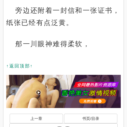
旁边还附着一封信和一张证书，
纸张已经有点泛黄。
郍一川眼神难得柔软，
↑返回顶部↑
上一章
书页/目录