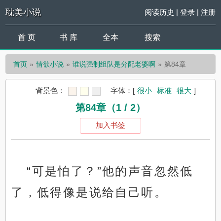
耽美小说
阅读历史
|
登录
|
注册
首 页
书 库
全本
搜索
首页
情欲小说
谁说强制组队是分配老婆啊
第84章
背景色：
字体：
[
很小
标准
很大
]
第84章（1 / 2）
加入书签
“可是怕了？”他的声音忽然低
了，低得像是说给自己听。