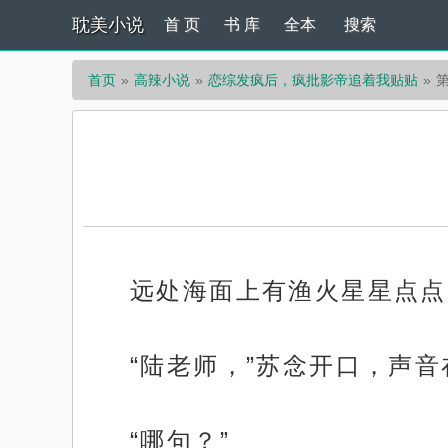
耽美小说
首 页
书 库
全本
搜索
首页
高辣小说
恋综发疯后，疯批影帝追着我贴贴
第
远处海面上有渔火星星点点
“陆老师，”苏念开口，声
“哪句？”