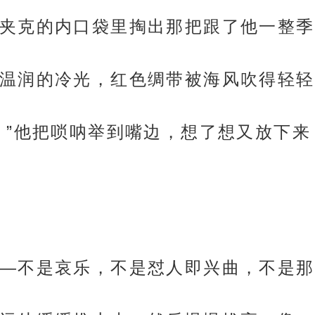
夹克的内口袋里掏出那把跟了他一整季
温润的冷光，红色绸带被海风吹得轻轻
，”他把唢呐举到嘴边，想了想又放下来
—不是哀乐，不是怼人即兴曲，不是那