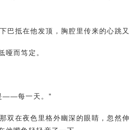
下巴抵在他发顶，胸腔里传来的心跳又
音低哑而笃定。
是——每一天。”
那双在夜色里格外幽深的眼睛，忽然伸