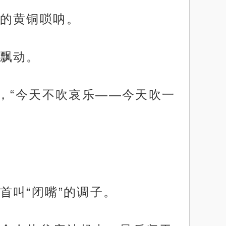
的黄铜唢呐。
飘动。
，“今天不吹哀乐——今天吹一
首叫“闭嘴”的调子。