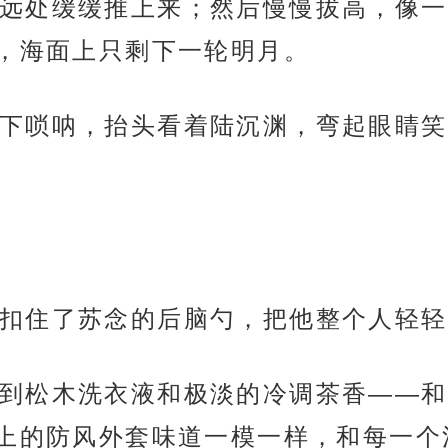
远处缓缓推上来；然后慢慢拔高，像一
，海面上只剩下一轮明月。
下唢呐，抬头看着陆沉渊，弯起眼睛笑了
扣住了苏念的后脑勺，把他整个人轻轻
到松木洗衣液和极淡的冷调茶香——和
上的防风外套味道一模一样，和每一个