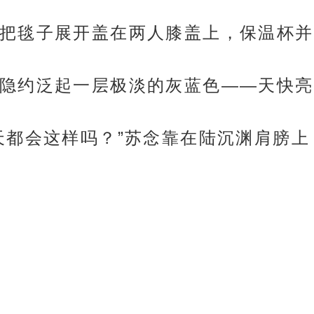
把毯子展开盖在两人膝盖上，保温杯并
隐约泛起一层极淡的灰蓝色——天快亮
天都会这样吗？”苏念靠在陆沉渊肩膀