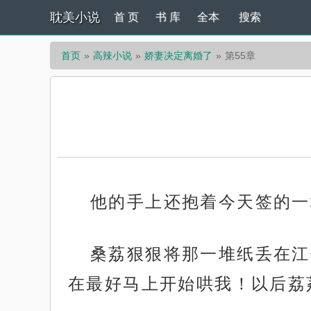
耽美小说
首 页
书 库
全本
搜索
首页
高辣小说
娇妻决定离婚了
第55章
他的手上还抱着今天签的一
桑荔狠狠将那一堆纸丢在江
在最好马上开始哄我！以后荔