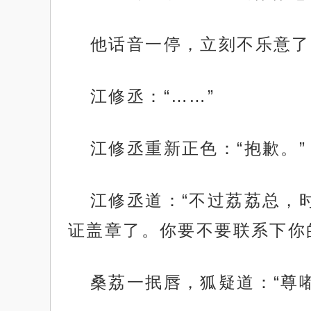
他话音一停，立刻不乐意了
江修丞：“……”
江修丞重新正色：“抱歉。”
江修丞道：“不过荔荔总，
证盖章了。你要不要联系下你
桑荔一抿唇，狐疑道：“尊嘟
.