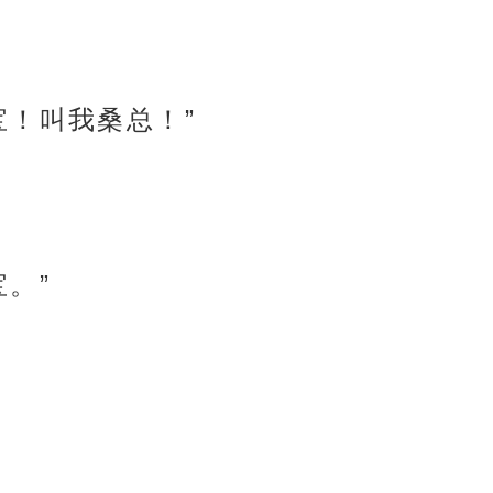
宝！叫我桑总！”
。”