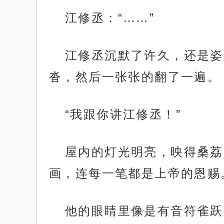
江修丞：“……”
江修丞沉默了许久，还是姿
沓，然后一张张的翻了一遍。
“我跟你讲江修丞！”
屋内的灯光明亮，映得桑荔
画，连每一笔都是上帝的恩赐
他的眼睛里像是有音符雀跃