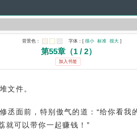
背景色：
字体：
[
很小
标准
很大
]
第55章（1 / 2）
加入书签
堆文件。
修丞面前，特别傲气的道：“给你看我
荔就可以带你一起赚钱！”