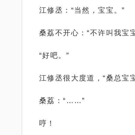
江修丞：“当然，宝宝。”
桑荔不开心：“不许叫我宝
“好吧。”
江修丞很大度道，“桑总宝宝
桑荔：“……”
哼！