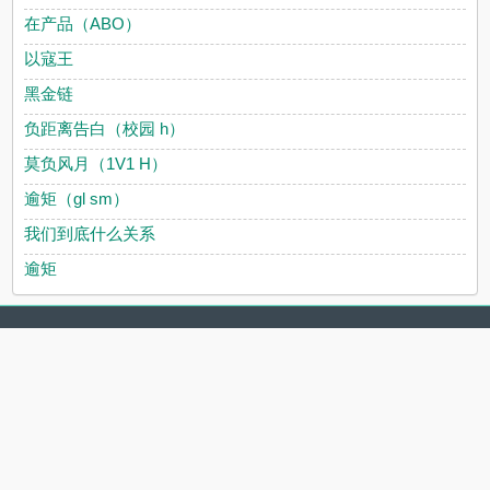
在产品（ABO）
以寇王
黑金链
负距离告白（校园 h）
莫负风月（1V1 H）
逾矩（gl sm）
我们到底什么关系
逾矩