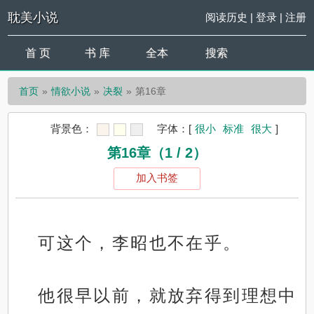
耽美小说
阅读历史
|
登录
|
注册
首 页
书 库
全本
搜索
首页
情欲小说
决裂
第16章
背景色：
字体：
[
很小
标准
很大
]
第16章（1 / 2）
加入书签
可这个，李昭也不在乎。
他很早以前，就放弃得到理想中