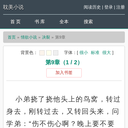
耽美小说
阅读历史
|
登录
|
注册
首 页
书 库
全本
搜索
首页
情欲小说
决裂
第9章
背景色：
字体：
[
很小
标准
很大
]
第9章（1 / 2）
加入书签
小弟挠了挠他头上的鸟窝，转过
身去，刚转过去，又转回头来，问
学弟：“伤不伤心啊？晚上要不要