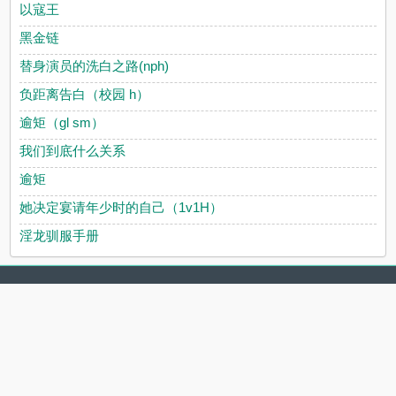
以寇王
黑金链
替身演员的洗白之路(nph)
负距离告白（校园 h）
逾矩（gl sm）
我们到底什么关系
逾矩
她决定宴请年少时的自己（1v1H）
淫龙驯服手册