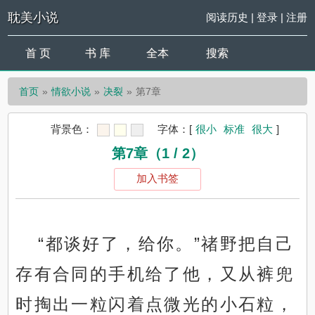
耽美小说
阅读历史
|
登录
|
注册
首 页
书 库
全本
搜索
首页
情欲小说
决裂
第7章
背景色：
字体：
[
很小
标准
很大
]
第7章（1 / 2）
加入书签
“都谈好了，给你。”禇野把自己
存有合同的手机给了他，又从裤兜
时掏出一粒闪着点微光的小石粒，