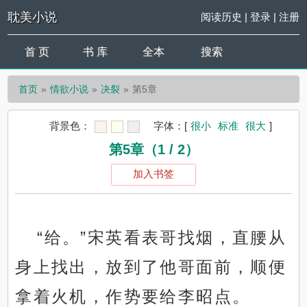
耽美小说
阅读历史
|
登录
|
注册
首 页
书 库
全本
搜索
首页
情欲小说
决裂
第5章
背景色：
字体：
[
很小
标准
很大
]
第5章（1 / 2）
加入书签
“给。”宋英看表哥找烟，直腰从
身上找出，放到了他哥面前，顺便
拿着火机，作势要给李昭点。