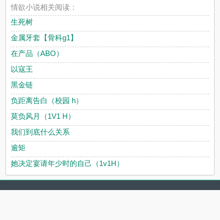
情欲小说相关阅读：
生死树
金属牙套【骨科g1】
在产品（ABO）
以寇王
黑金链
负距离告白（校园 h）
莫负风月（1V1 H）
我们到底什么关系
逾矩
她决定宴请年少时的自己（1v1H）