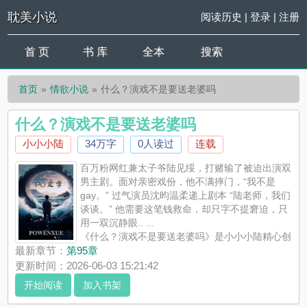
耽美小说
阅读历史
|
登录
|
注册
首 页
书 库
全本
搜索
首页
情欲小说
什么？演戏不是要送老婆吗
什么？演戏不是要送老婆吗
小小小陆
34万字
0人读过
连载
百万粉网红兼太子爷陆见绥，打赌输了被迫出演双
男主剧。面对亲密戏份，他不满摔门，“我不是
gay。” 过气演员沈昀温柔递上剧本 “陆老师，我们
谈谈。” 他需要这笔钱救命，却只字不提窘迫，只
用一双沉静眼.. ...
《什么？演戏不是要送老婆吗》是小小小陆精心创
作的情欲小说，耽美小说实时更新什么？演戏不是要送老婆吗最
最新章节：
第95章
新章节并且提供无弹窗阅读，书友所发表的什么？演戏不是要送
更新时间：2026-06-03 15:21:42
老婆吗评论，并不代表耽美小说赞同或者支持什么？演戏不是要
开始阅读
加入书架
送老婆吗读者的观点。