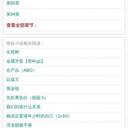
第85章
第84章
查看全部章节 ↓
情欲小说相关阅读：
生死树
金属牙套【骨科g1】
在产品（ABO）
以寇王
黑金链
负距离告白（校园 h）
我们到底什么关系
她决定宴请年少时的自己（1v1H）
淫龙驯服手册