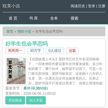
耽美小说
阅读历史
|
登录
|
注册
首 页
书 库
全本
搜索
首页
情欲小说
好学生也会早恋吗
好学生也会早恋吗
周周周一
30万字
0人读过
连载
【当甜妹遇上木头】梁妤书已经五年多没回南城
了，一回来便听外婆说童年伙伴要来做客。多少年
前的事了，哪个伙伴，她早就不记得了。可是一出
门看见那张脸，梁妤书敢肯定，这是她十八年的人
生里，第一次遇见完全符合她审美的人。从那之
后，梁妤书就不打算放过周谨了。借着让周谨给她
补习的由头，翻过栏杆敲响他的阳台的门，梁妤书扬起笑脸“周同
最新章节：
番外3礼物h(续)
学，有道题好难，可不可以教教我？”长相俊朗的少年垂眸在草稿
更新时间：2026-06-06 11:09:02
纸上写着解题步骤，而一...
开始阅读
加入书架
《好学生也会早恋吗》是周周周一精心创作的情欲小说，耽美小
说实时更新好学生也会早恋吗最新章节并且提供无弹窗阅读，书