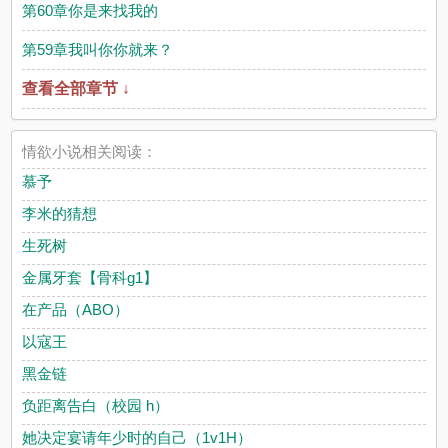
第60章你是来找我的
第59章我叫你你就来？
查看全部章节 ↓
情欲小说相关阅读：
慕予
李米的猜想
生死树
金属牙套【骨科g1】
在产品（ABO）
以寇王
黑金链
负距离告白（校园 h）
她决定宴请年少时的自己（1v1H）