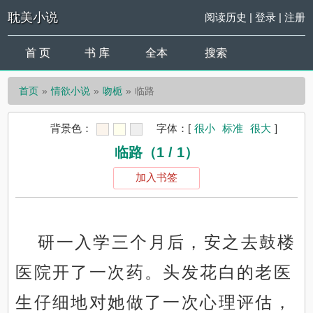
耽美小说
阅读历史
|
登录
|
注册
首 页
书 库
全本
搜索
首页
情欲小说
吻栀
临路
背景色：
字体：
[
很小
标准
很大
]
临路（1 / 1）
加入书签
研一入学三个月后，安之去鼓楼
医院开了一次药。头发花白的老医
生仔细地对她做了一次心理评估，