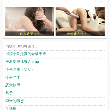
情欲小说相关阅读：
涩涩小鱼是真的会被干透
夫君变成死鬼之后np
今是昨非（父女）
今是昨非
恶意欺辱
慕予
李米的猜想
生死树