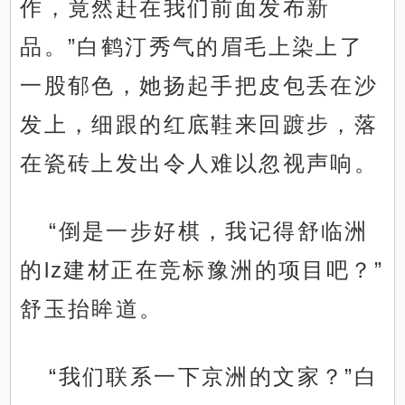
作，竟然赶在我们前面发布新
品。”白鹤汀秀气的眉毛上染上了
一股郁色，她扬起手把皮包丢在沙
发上，细跟的红底鞋来回踱步，落
在瓷砖上发出令人难以忽视声响。
“倒是一步好棋，我记得舒临洲
的lz建材正在竞标豫洲的项目吧？”
舒玉抬眸道。
“我们联系一下京洲的文家？”白