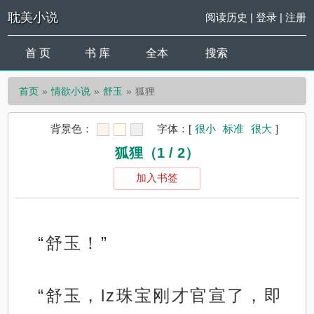
耽美小说
阅读历史
|
登录
|
注册
首 页
书 库
全本
搜索
首页
情欲小说
舒玉
狐狸
背景色：
字体：
[
很小
标准
很大
]
狐狸（1 / 2）
加入书签
“舒玉！”
“舒玉，lz珠宝刚才官宣了，即