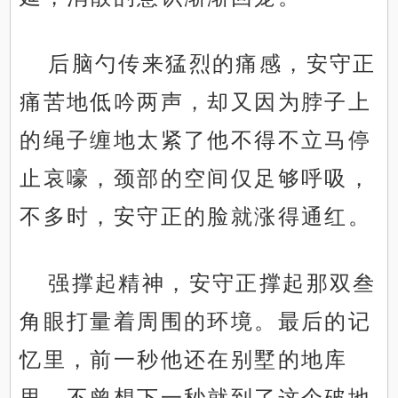
后脑勺传来猛烈的痛感，安守正
痛苦地低吟两声，却又因为脖子上
的绳子缠地太紧了他不得不立马停
止哀嚎，颈部的空间仅足够呼吸，
不多时，安守正的脸就涨得通红。
强撑起精神，安守正撑起那双叁
角眼打量着周围的环境。最后的记
忆里，前一秒他还在别墅的地库
里，不曾想下一秒就到了这个破地