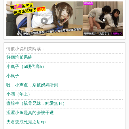
情欲小说相关阅读：
好個坑爹系統
小疯子（bl现代高h）
小疯子
嘘，小声点，别被妈妈听到
小满（年上）
盡餘生（親骨兄妹，純愛無Ｈ）
涩涩小鱼是真的会被干透
夫君变成死鬼之后np