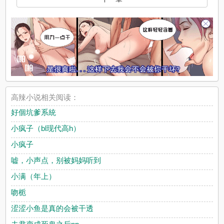
高辣小说相关阅读：
好個坑爹系統
小疯子（bl现代高h）
小疯子
嘘，小声点，别被妈妈听到
小满（年上）
吻栀
涩涩小鱼是真的会被干透