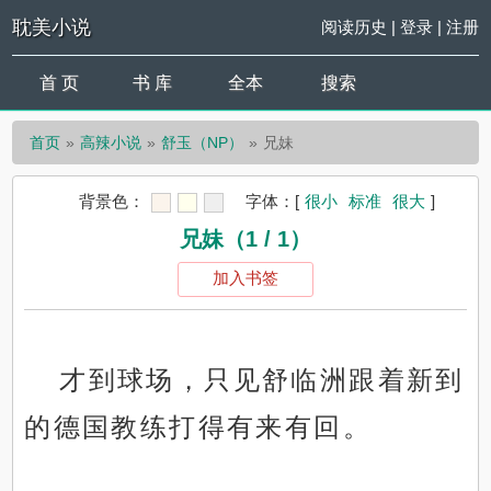
耽美小说
阅读历史
|
登录
|
注册
首 页
书 库
全本
搜索
首页
高辣小说
舒玉（NP）
兄妹
背景色：
字体：
[
很小
标准
很大
]
兄妹（1 / 1）
加入书签
才到球场，只见舒临洲跟着新到
的德国教练打得有来有回。