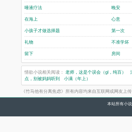
唾液疗法
晚安
在海上
心意
小孩子才做选择题
第一次
礼物
不准学坏
留下
房间
情欲小说相关阅读：
老师，这是个误会（gl，纯百）
点，别被妈妈听到
小满（年上）
《竹马他有分离焦虑》所有内容均来自互联网或网友上传
本站所有小说