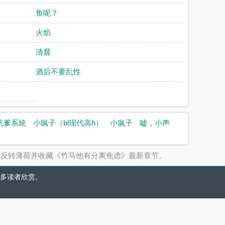
鱼呢？
火焰
清晨
酒后不要乱性
坑爹系統
小疯子（bl现代高h）
小疯子
嘘，小声
持反转薄荷并收藏《竹马他有分离焦虑》最新章节。
多读者欣赏。