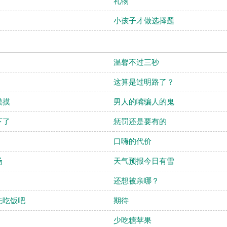
礼物
小孩子才做选择题
温馨不过三秒
这算是过明路了？
摸摸
男人的嘴骗人的鬼
下了
惩罚还是要有的
口嗨的代价
汤
天气预报今日有雪
还想被亲哪？
先吃饭吧
期待
少吃糖苹果