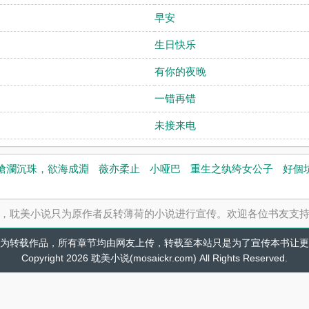
早安
生日快乐
有你的夜晚
一错再错
未接来电
滄瀾沉珠，欲海成淵
薇亦柔止
小哑巴
重生之纨绔女公子
好個
，耽美小说只为原作者反转薄荷的小说进行宣传。欢迎各位书友支
为转载作品，所有章节均由网友上传，转载至本站只是为了宣传本书让更
Copyright 2026 耽美小说(mosaickr.com) All Rights Reserved.