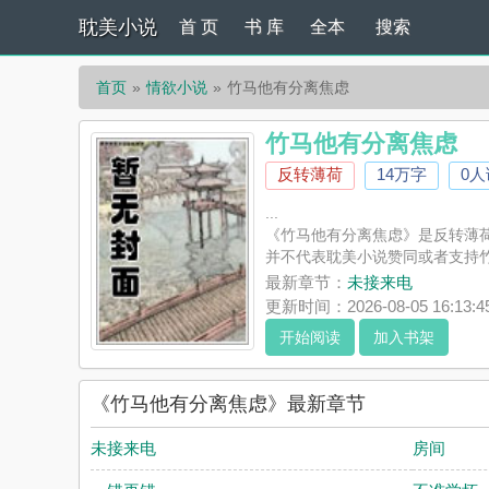
耽美小说
首 页
书 库
全本
搜索
首页
情欲小说
竹马他有分离焦虑
竹马他有分离焦虑
反转薄荷
14万字
0
...
《竹马他有分离焦虑》是反转薄
并不代表耽美小说赞同或者支持
最新章节：
未接来电
更新时间：2026-08-05 16:13:4
开始阅读
加入书架
《竹马他有分离焦虑》最新章节
未接来电
房间