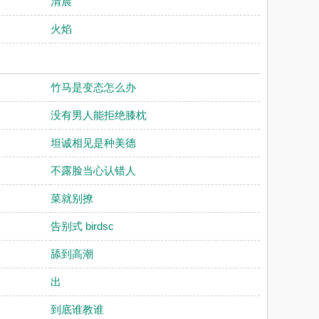
清晨
火焰
竹马是变态怎么办
没有男人能拒绝膝枕
坦诚相见是种美德
不露脸当心认错人
菜就别撩
告别式 birdsc
舔到高潮
出
到底谁教谁