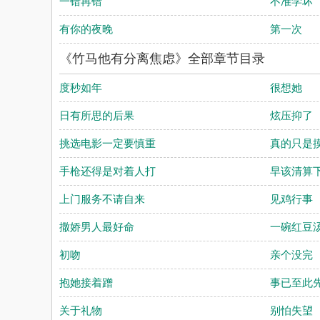
一错再错
不准学坏
有你的夜晚
第一次
《竹马他有分离焦虑》全部章节目录
度秒如年
很想她
日有所思的后果
炫压抑了
挑选电影一定要慎重
真的只是
手枪还得是对着人打
早该清算
上门服务不请自来
见鸡行事
撒娇男人最好命
一碗红豆
初吻
亲个没完
抱她接着蹭
事已至此
关于礼物
别怕失望