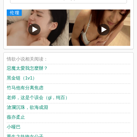
情欲小说相关阅读：
惡魔太愛我怎麼辦？
黑金链（1v1）
竹马他有分离焦虑
老师，这是个误会（gl，纯百）
滄瀾沉珠，欲海成淵
薇亦柔止
小哑巴
重生之纨绔女公子