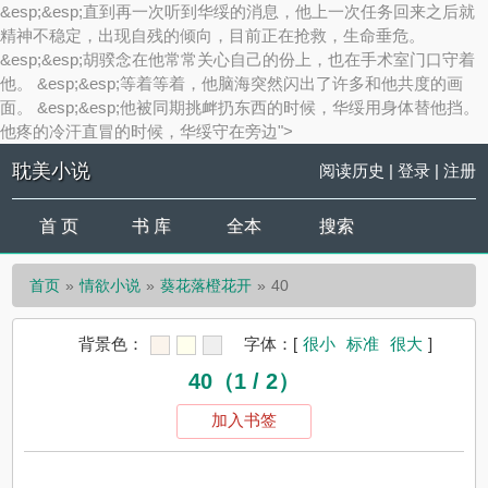
&esp;&esp;直到再一次听到华绥的消息，他上一次任务回来之后就
精神不稳定，出现自残的倾向，目前正在抢救，生命垂危。
&esp;&esp;胡骙念在他常常关心自己的份上，也在手术室门口守着
他。 &esp;&esp;等着等着，他脑海突然闪出了许多和他共度的画
面。 &esp;&esp;他被同期挑衅扔东西的时候，华绥用身体替他挡。
他疼的冷汗直冒的时候，华绥守在旁边">
耽美小说
阅读历史
|
登录
|
注册
首 页
书 库
全本
搜索
首页
情欲小说
葵花落橙花开
40
背景色：
字体：
[
很小
标准
很大
]
40（1 / 2）
加入书签