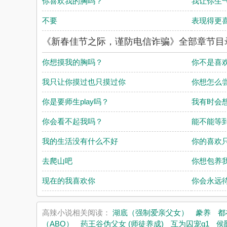
你喜欢我的胸吗？
我让你生
不要
表现得更
《新春佳节之际，谨防电信诈骗》全部章节目
你想摸我的胸吗？
你不是喜
我只让你摸过也只摸过你
你想怎么
你是要师生play吗？
我有时会
你会看不起我吗？
能不能等
我的生活没有什么不好
你的喜欢
去爬山吧
你想包养
现在的我喜欢你
你会永远
高辣小说相关阅读：
湖底（强制爱亲父女）
豢养
都
（ABO）
药王谷伪父女 (师徒养成)
互为囚宠g1
侯