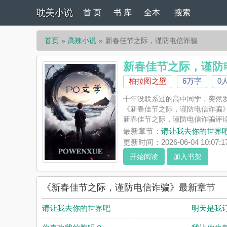
耽美小说
首 页
书 库
全本
搜索
首页
高辣小说
新春佳节之际，谨防电信诈骗
新春佳节之际，谨防
柏拉图之壁
6万字
0
十年没联系过的高中同学，突然发来
《新春佳节之际，谨防电信诈骗
新春佳节之际，谨防电信诈骗评
最新章节：
请让我去你的世界
更新时间：2026-06-04 10:07:1
开始阅读
加入书架
《新春佳节之际，谨防电信诈骗》最新章节
请让我去你的世界吧
明天是我