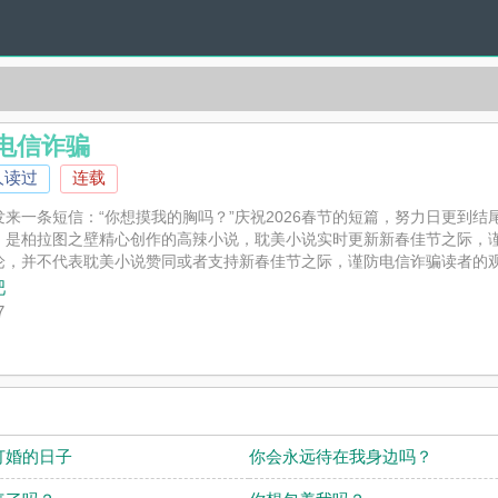
电信诈骗
人读过
连载
一条短信：“你想摸我的胸吗？”庆祝2026春节的短篇，努力日更到结尾。
》是柏拉图之壁精心创作的高辣小说，耽美小说实时更新新春佳节之际，
论，并不代表耽美小说赞同或者支持新春佳节之际，谨防电信诈骗读者的
吧
7
订婚的日子
你会永远待在我身边吗？