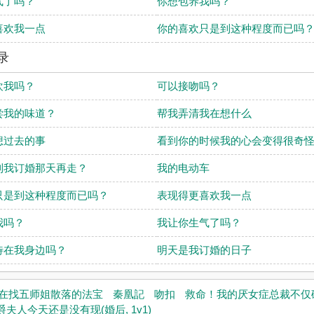
气了吗？
你想包养我吗？
喜欢我一点
你的喜欢只是到这种程度而已吗
录
欢我吗？
可以接吻吗？
尝我的味道？
帮我弄清我在想什么
想过去的事
看到你的时候我的心会变得很奇
到我订婚那天再走？
我的电动车
只是到这种程度而已吗？
表现得更喜欢我一点
我吗？
我让你生气了吗？
待在我身边吗？
明天是我订婚的日子
在找五师姐散落的法宝
秦凰記
吻扣
救命！我的厌女症总裁不仅碰瓷
爵夫人今天还是没有现(婚后, 1v1)