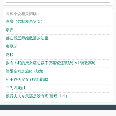
高辣小说相关阅读：
湖底（强制爱亲父女）
豢养
都在找五师姐散落的法宝
秦凰記
吻扣
救命！我的厌女症总裁不仅碰瓷还装秒(1v1 调教高h)
阈限空间之旅(gl 扶她)
药王谷伪父女 (师徒养成)
互为囚宠g1
侯爵夫人今天还是没有现(婚后, 1v1)