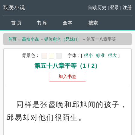
耽美小说
阅读历史
|
登录
|
注册
首 页
书 库
全本
搜索
首页
高辣小说
错位愈合（兄妹H）
第五十八章平等
背景色：
字体：
[
很小
标准
很大
]
第五十八章平等（1 / 2）
加入书签
同样是张霞晚和邱旭闻的孩子，
邱易却对他们很陌生。