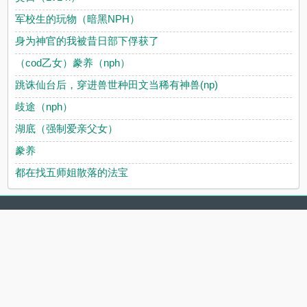
军校生的玩物（暗黑NPH）
身为神官的我被昔日部下俘获了
（cod乙女）豢养（nph）
跳诛仙台后，穿进兽世种田文当稀有神兽(np)
歧途（nph）
湖底（强制爱亲父女）
豢养
都在找五师姐散落的法宝