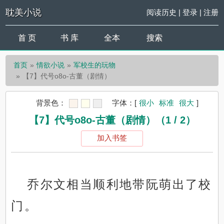
耽美小说
阅读历史
|
登录
|
注册
首 页
书 库
全本
搜索
首页
情欲小说
军校生的玩物
【7】代号o8o-古董（剧情）
背景色：
字体：
[
很小
标准
很大
]
【7】代号o8o-古董（剧情）（1 / 2）
加入书签
乔尔文相当顺利地带阮萌出了校
门。