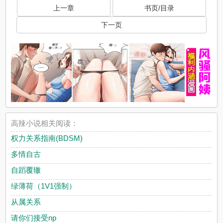
上一章
书页/目录
下一页
高辣小说相关阅读：
权力关系指南(BDSM)
多情自古
自蹈覆辙
绿薄荷（1V1强制）
从属关系
请你们接受np