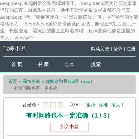
&esp;&esp;秦樾时常会和席曜对着干。 &esp;&esp;因为讨厌他事事
轻浮的态度，就像现在这样，他半开玩笑的提议任谁都不会当真。
&esp;&esp;“行。”秦樾落座在一群黑西装议员之间，挂有勋带的军装
格格不入。 &esp;&esp;虽说是贵族党的区域，他理直气壮往这儿一
坐，长腿交迭，黑沉沉的眼直直盯着席曜，反倒显得他像是这里的
主人。 &esp;&">
耽美小说
阅读历史
|
登录
|
注册
首 页
书 库
全本
搜索
首页
高辣小说
你搁这和我装b呢（abo）
有时问路也不一定准确
背景色：
字体：
[
很小
标准
很大
]
有时问路也不一定准确（1 / 3）
加入书签