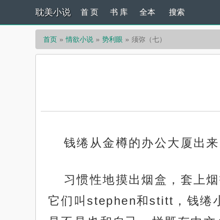
耽美小说
首 页
书 库
全本
搜索
首页
情欲小说
势利眼
须弥（七）
钱绻从金樽的办公大厦出来
习惯性地摸出烟盒，套上烟
它们叫stephen和stit