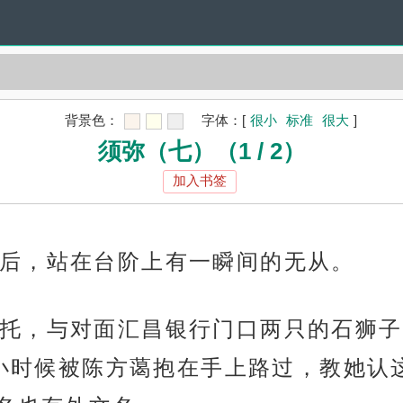
背景色：
字体：
[
很小
标准
很大
]
须弥（七）（1 / 2）
加入书签
后，站在台阶上有一瞬间的无从。
托，与对面汇昌银行门口两只的石狮子
t，钱绻小时候被陈方蔼抱在手上路过，教