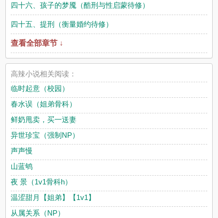
四十六、孩子的梦魇（酷刑与性启蒙待修）
四十五、提刑（衡量婚约待修）
查看全部章节 ↓
高辣小说相关阅读：
临时起意（校园）
春水误（姐弟骨科）
鲜奶甩卖，买一送妻
异世珍宝（强制NP）
声声慢
山蓝鸲
夜 景（1v1骨科h）
温涩甜月【姐弟】【1v1】
从属关系（NP）