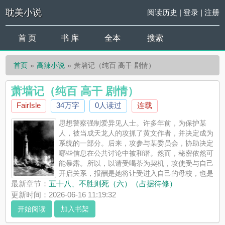
耽美小说
阅读历史
|
登录
|
注册
首 页
书 库
全本
搜索
首页
高辣小说
萧墙记（纯百 高干 剧情）
萧墙记（纯百 高干 剧情）
FairIsle
34万字
0人读过
连载
思想警察强制爱异见人士。许多年前，为保护某
人，被当成天龙人的攻抓了黄文作者，并决定成为
系统的一部分。后来，攻参与某委员会，协助决定
哪些信息在公共讨论中被和谐。然而，秘密依然可
能暴露。所以，以请受喝茶为契机，攻使受与自己
开启关系，报酬是她将让受进入自己的母校，也是
受的梦校。受原本被公认将走学术花路，但一朝行差踏错，没有
最新章节：
五十八、不胜则死（六）（占据待修）
学历没有职业没有健康。国家特殊时期过去，她年纪渐长，似乎
更新时间：2026-06-16 11:19:32
即将永没尘寰。受答应攻。...
开始阅读
加入书架
《萧墙记（纯百 高干 剧情）》是FairIsle精心创作的高辣小说，
耽美小说实时更新萧墙记（纯百 高干 剧情）最新章节并且提供无