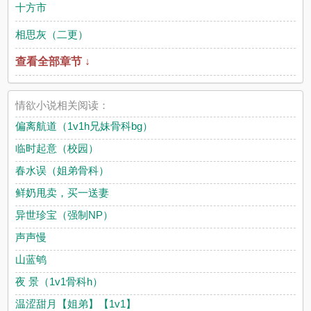
十方市
相思灰（二更）
查看全部章节 ↓
情欲小说相关阅读：
偏离航道（1v1h兄妹骨科bg）
临时起意（校园）
春水误（姐弟骨科）
鲜奶甩卖，买一送妻
异世珍宝（强制NP）
声声慢
山蓝鸲
夜 景（1v1骨科h）
温涩甜月【姐弟】【1v1】