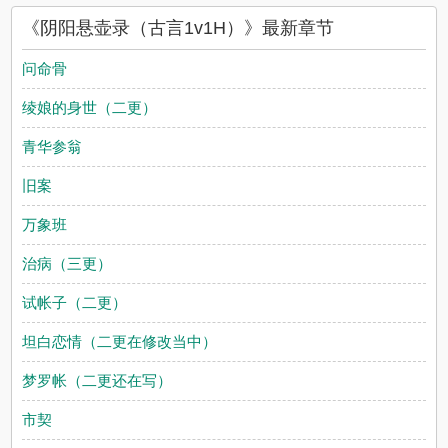
阅读，书友所发表的阴阳悬壶录（古言1v1H）评论，并不代表耽
《阴阳悬壶录（古言1v1H）》最新章节
美小说赞同或者支持阴阳悬壶录（古言1v1H）读者的观点。
问命骨
绫娘的身世（二更）
青华参翁
旧案
万象班
治病（三更）
试帐子（二更）
坦白恋情（二更在修改当中）
梦罗帐（二更还在写）
市契