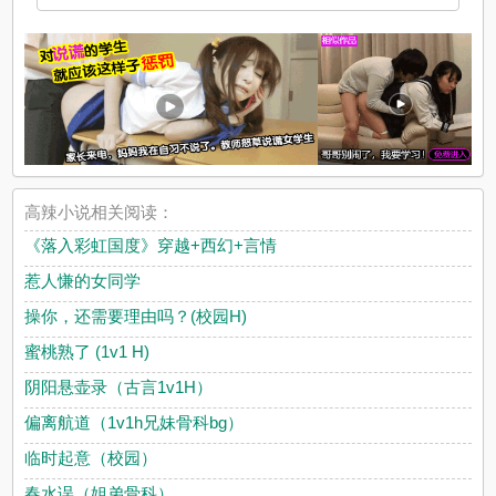
高辣小说相关阅读：
《落入彩虹国度》穿越+西幻+言情
惹人慊的女同学
操你，还需要理由吗？(校园H)
蜜桃熟了 (1v1 H)
阴阳悬壶录（古言1v1H）
偏离航道（1v1h兄妹骨科bg）
临时起意（校园）
春水误（姐弟骨科）