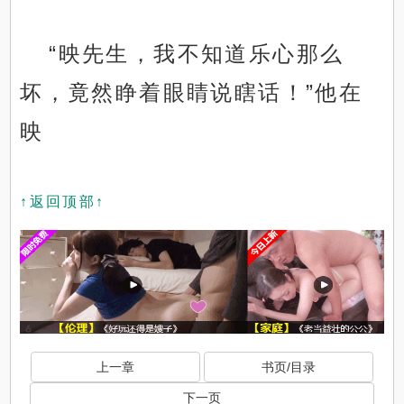
“映先生，我不知道乐心那么
坏，竟然睁着眼睛说瞎话！”他在
映
↑返回顶部↑
上一章
书页/目录
下一页