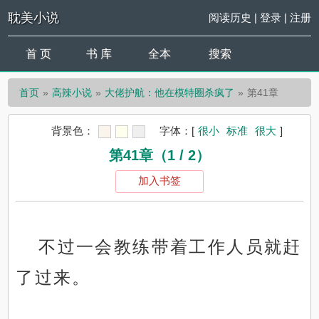
耽美小说
阅读历史
|
登录
|
注册
首 页
书 库
全本
搜索
首页
高辣小说
大佬护航：他在模特圈杀疯了
第41章
背景色：
字体：
[
很小
标准
很大
]
第41章（1 / 2）
加入书签
不过一会教练带着工作人员就赶
了过来。