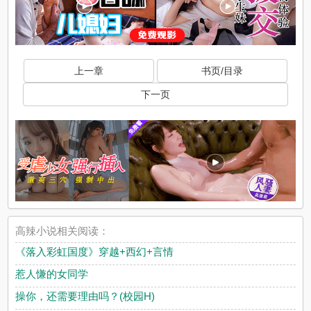
上一章
书页/目录
下一页
高辣小说相关阅读：
《落入彩虹国度》穿越+西幻+言情
惹人慊的女同学
操你，还需要理由吗？(校园H)