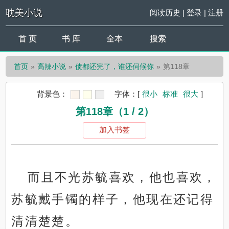
耽美小说
阅读历史
|
登录
|
注册
首 页
书 库
全本
搜索
首页
高辣小说
债都还完了，谁还伺候你
第118章
背景色：
字体：
[
很小
标准
很大
]
第118章（1 / 2）
加入书签
而且不光苏毓喜欢，他也喜欢，
苏毓戴手镯的样子，他现在还记得
清清楚楚。