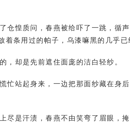
了仓惶质问，春燕被给吓了一跳，循声
放着条用过的帕子，乌漆嘛黑的几乎已
的，却是先前遮住面庞的洁白轻纱。
慌忙站起身来，一边把那面纱藏在身后
上尽是汗渍，春燕不由笑弯了眉眼，掩