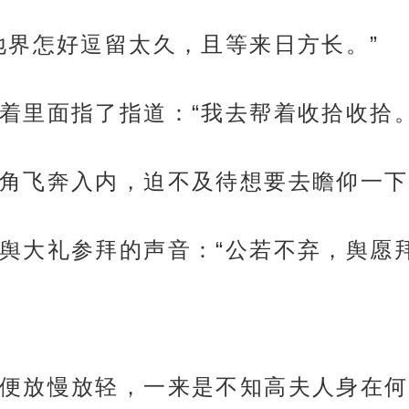
地界怎好逗留太久，且等来日方长。”
着里面指了指道：“我去帮着收拾收拾。
角飞奔入内，迫不及待想要去瞻仰一下
舆大礼参拜的声音：“公若不弃，舆愿拜
便放慢放轻，一来是不知高夫人身在何