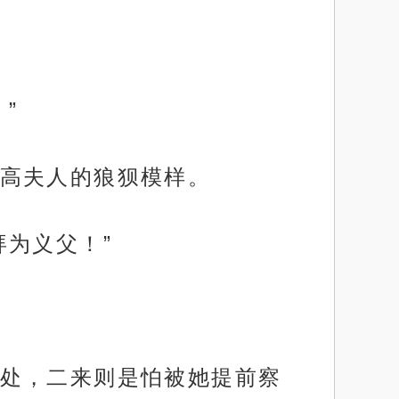
”
高夫人的狼狈模样。
为义父！”
处，二来则是怕被她提前察