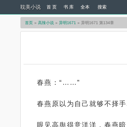
耽美小说
首 页
书 库
全本
搜索
首页
高辣小说
异明1671
异明1671 第134章
春燕：“……”
春燕原以为自己就够不择手
眼见高舆得意洋洋，春燕暗