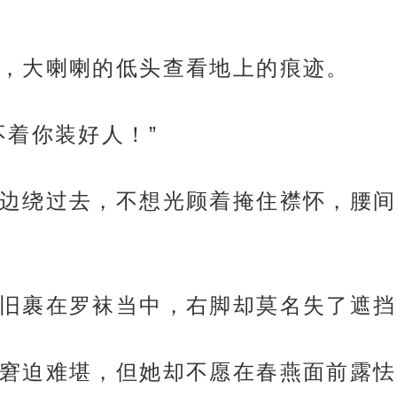
，大喇喇的低头查看地上的痕迹。
不着你装好人！”
边绕过去，不想光顾着掩住襟怀，腰间
旧裹在罗袜当中，右脚却莫名失了遮挡
窘迫难堪，但她却不愿在春燕面前露怯