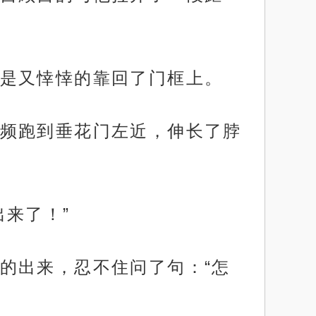
是又悻悻的靠回了门框上。
频跑到垂花门左近，伸长了脖
来了！”
的出来，忍不住问了句：“怎