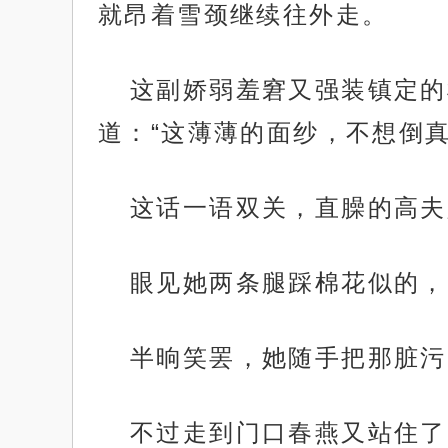
就昂着雪颈继续往外走。
这副娇弱羞窘又强装镇定的
道：“这薄薄的面纱，不想倒真
这话一语双关，直臊的高夫
眼见她两条腿踩棉花似的，
半晌笑罢，她随手把那脏污
不过走到门口春燕又站住了