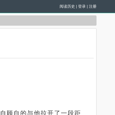
阅读历史
|
登录
|
注册
自顾自的与他拉开了一段距