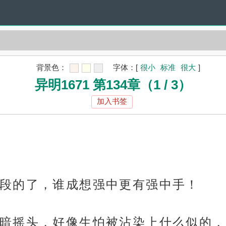
背景色：
字体：
[
很小
标准
很大
]
异明1671 第134章（1 / 3）
加入书签
段的了，谁成想强中更有强中手！
暗摇头，好像生怕被沾染上什么似的，