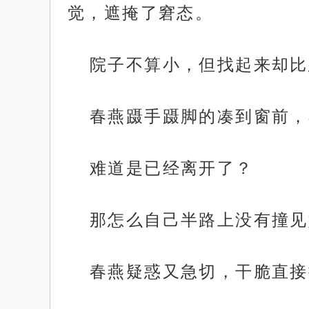
觉，遮掩了窘态。
院子不算小，但找起来却比
春燕蹑手蹑脚的凑到窗前，
难道是已经离开了？
那怎么自己半路上没有撞见
春燕疑惑又急切，干脆直接