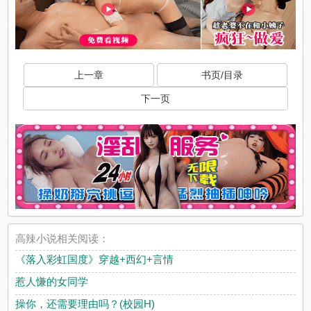
上一章
书页/目录
下一页
高辣小说相关阅读：
《落入彩虹国度》穿越+西幻+言情
惹人慊的女同学
操你，还需要理由吗？(校园H)