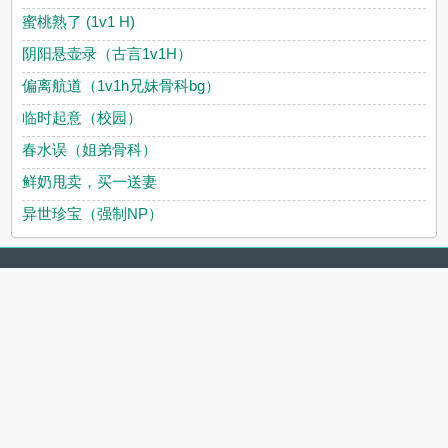
蜜桃熟了 (1v1 H)
阴阳悬壶录（古言1v1H）
偏离航道（1v1h兄妹骨科bg）
临时起意（校园）
春水误（姐弟骨科）
鲜奶甩卖，买一送妻
异世珍宝（强制NP）