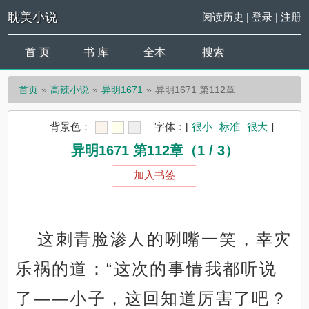
耽美小说
阅读历史
|
登录
|
注册
首 页
书 库
全本
搜索
首页
高辣小说
异明1671
异明1671 第112章
背景色：
字体：
[
很小
标准
很大
]
异明1671 第112章（1 / 3）
加入书签
这刺青脸渗人的咧嘴一笑，幸灾
乐祸的道：“这次的事情我都听说
了——小子，这回知道厉害了吧？