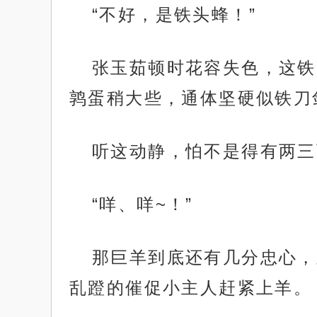
“不好，是铁头蜂！”
张玉茹顿时花容失色，这铁
鹑蛋稍大些，通体坚硬似铁刀
听这动静，怕不是得有两三
“咩、咩~！”
那巨羊到底还有几分忠心，
乱蹬的催促小主人赶紧上羊。
.