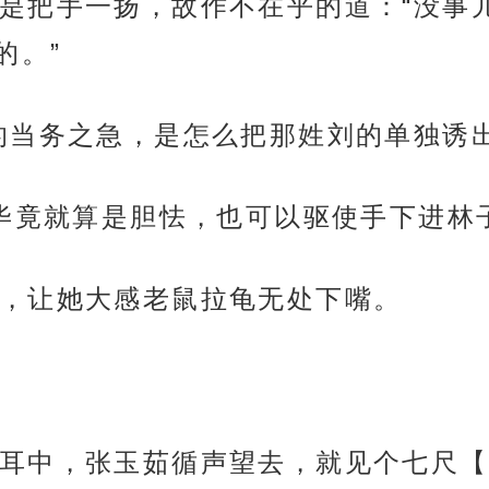
是把手一扬，故作不在乎的道：“没事
的。”
的当务之急，是怎么把那姓刘的单独诱
，毕竟就算是胆怯，也可以驱使手下进林
，让她大感老鼠拉龟无处下嘴。
耳中，张玉茹循声望去，就见个七尺【