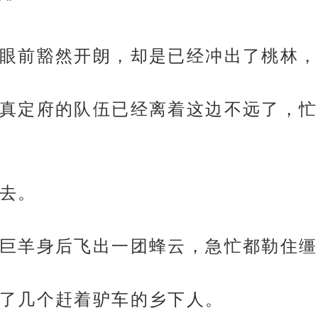
”
眼前豁然开朗，却是已经冲出了桃林，
真定府的队伍已经离着这边不远了，忙
去。
巨羊身后飞出一团蜂云，急忙都勒住缰
了几个赶着驴车的乡下人。