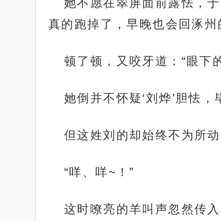
她不愿在翠屏面前露怯，于
真的跑掉了，早晚也会回涿州
顿了顿，又咬牙道：“眼下
她倒并不怀疑‘刘烨’胆怯
但这姓刘的却始终不为所动
“咩、咩~！”
这时嘹亮的羊叫声忽然传入