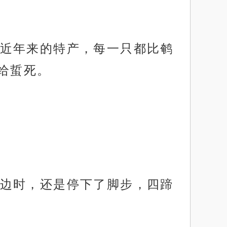
近年来的特产，每一只都比鹌
给蜇死。
边时，还是停下了脚步，四蹄