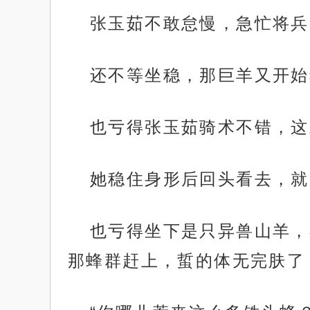
张玉茹不敢怠慢，急忙将兵
还不等坐稳，那巨羊又开始
也亏得张玉茹骑术不错，这
她稳住身形后回头看去，就
也亏得坐下是只异兽山羊，
那蜂群赶上，蜇的体无完肤了