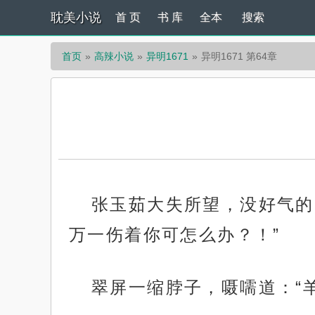
耽美小说
首 页
书 库
全本
搜索
首页
高辣小说
异明1671
异明1671 第64章
张玉茹大失所望，没好气的
万一伤着你可怎么办？！”
翠屏一缩脖子，嗫嚅道：“