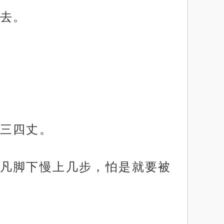
去。
三四丈。
凡脚下慢上几步，怕是就要被