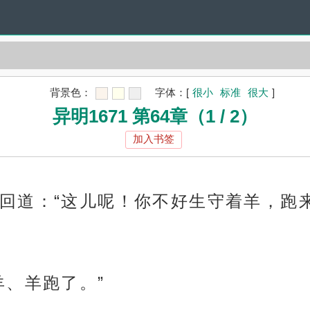
背景色：
字体：
[
很小
标准
很大
]
异明1671 第64章（1 / 2）
加入书签
回道：“这儿呢！你不好生守着羊，跑
羊、羊跑了。”