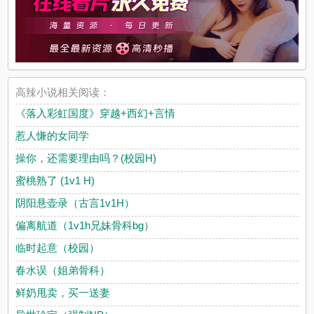
高辣小说相关阅读：
《落入彩虹国度》穿越+西幻+言情
惹人慊的女同学
操你，还需要理由吗？(校园H)
蜜桃熟了 (1v1 H)
阴阳悬壶录（古言1v1H）
偏离航道（1v1h兄妹骨科bg）
临时起意（校园）
春水误（姐弟骨科）
鲜奶甩卖，买一送妻