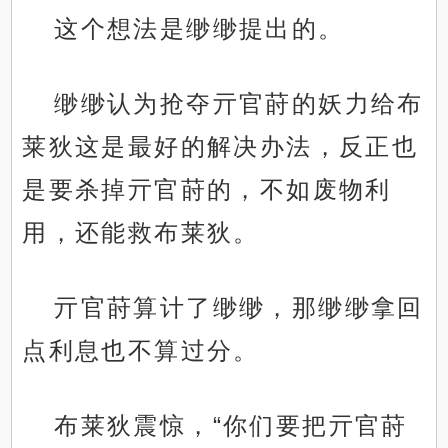
这个想法是缈缈提出的。
缈缈认为抢夺亓官莳的妖力给布
莱狄这是最好的解决办法，反正也
是要杀掉亓官莳的，不如废物利
用，还能救布莱狄。
亓官莳算计了缈缈，那缈缈拿回
点利息也不算过分。
布莱狄震惊，“你们要把亓官莳