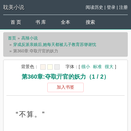
耽美小说
阅读历史
|
登录
|
注册
首 页
书 库
全本
搜索
首页
高辣小说
穿成反派亲娘后,她每天都被儿子教育苏缈谢忱
第360章:夺取亓官的妖力
背景色：
字体：
[
很小
标准
很大
]
第360章:夺取亓官的妖力（1 / 2）
加入书签
“不算。”