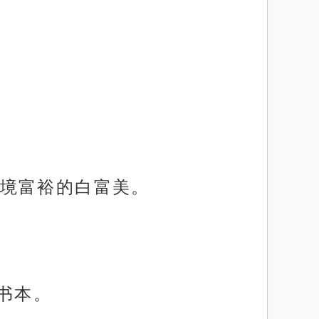
境富裕的白富美。
书本。