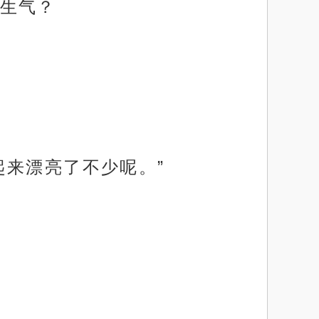
生气？
起来漂亮了不少呢。”