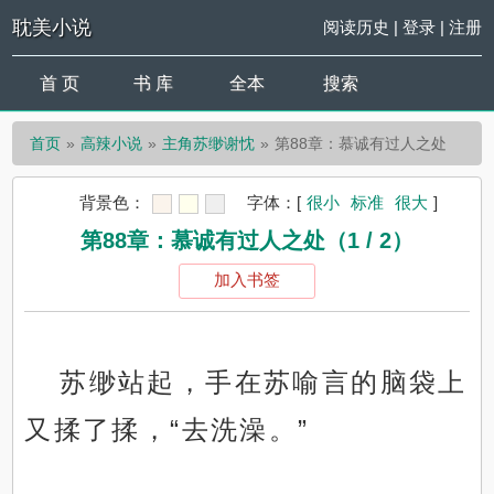
耽美小说
阅读历史
|
登录
|
注册
首 页
书 库
全本
搜索
首页
高辣小说
主角苏缈谢忱
第88章：慕诚有过人之处
背景色：
字体：
[
很小
标准
很大
]
第88章：慕诚有过人之处（1 / 2）
加入书签
苏缈站起，手在苏喻言的脑袋上
又揉了揉，“去洗澡。”