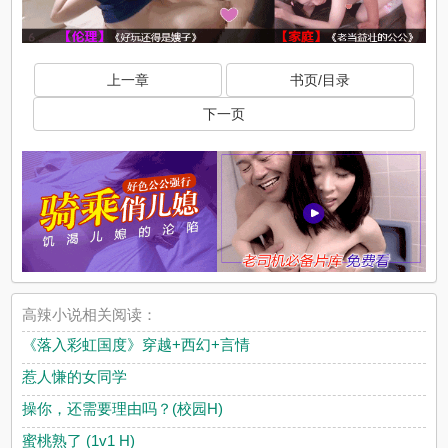
上一章
书页/目录
下一页
高辣小说相关阅读：
《落入彩虹国度》穿越+西幻+言情
惹人慊的女同学
操你，还需要理由吗？(校园H)
蜜桃熟了 (1v1 H)