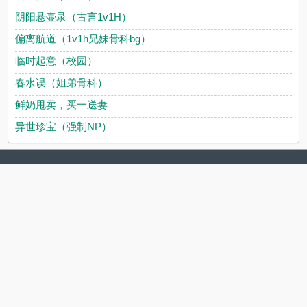
阴阳悬壶录（古言1v1H）
偏离航道（1v1h兄妹骨科bg）
临时起意（校园）
春水误（姐弟骨科）
鲜奶甩卖，买一送妻
异世珍宝（强制NP）