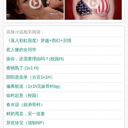
高辣小说相关阅读：
《落入彩虹国度》穿越+西幻+言情
惹人慊的女同学
操你，还需要理由吗？(校园H)
蜜桃熟了 (1v1 H)
阴阳悬壶录（古言1v1H）
偏离航道（1v1h兄妹骨科bg）
临时起意（校园）
春水误（姐弟骨科）
鲜奶甩卖，买一送妻
异世珍宝（强制NP）