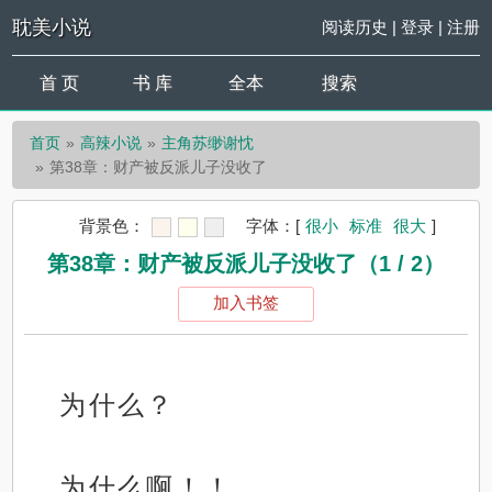
耽美小说
阅读历史
|
登录
|
注册
首 页
书 库
全本
搜索
首页
高辣小说
主角苏缈谢忱
第38章：财产被反派儿子没收了
背景色：
字体：
[
很小
标准
很大
]
第38章：财产被反派儿子没收了（1 / 2）
加入书签
为什么？
为什么啊！！